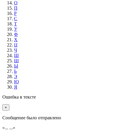
О
П
Р
С
Т
У
Ф
Х
Ц
Ч
Ш
Щ
Ы
Ь
Э
Ю
Я
Ошибка в тексте
×
Cообщение было отправлено
«...
...»