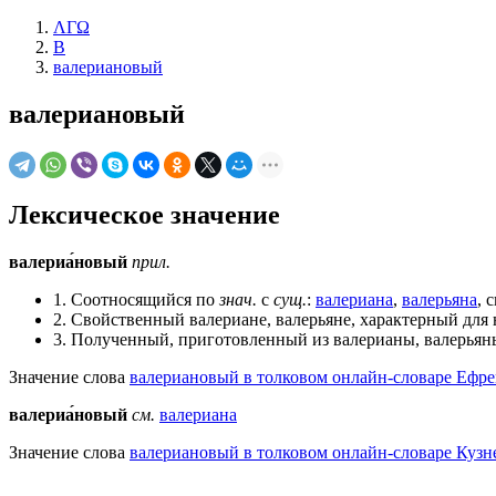
ΛΓΩ
В
валериановый
валериановый
Лексическое значение
валериа́новый
прил.
1. Соотносящийся по
знач.
с
сущ.
:
валериана
,
валерьяна
, 
2. Свойственный валериане, валерьяне, характерный для 
3. Полученный, приготовленный из валерианы, валерьян
Значение слова
валериановый в толковом онлайн-словаре Ефре
валериа́новый
см.
валериана
Значение слова
валериановый в толковом онлайн-словаре Кузне