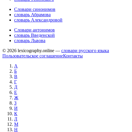
Словари синонимов
словарь Абрамова
словарь Александровой
Словари антонимов
словарь Введенской
словарь Львова
© 2026 lexicography.online —
словари русского языка
Пользовательское соглашение
Контакты
А
Б
В
Г
Д
Е
Ж
З
И
К
Л
М
Н