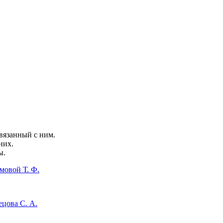
связанный с ним.
них.
ы.
мовой Т. Ф.
цова С. А.