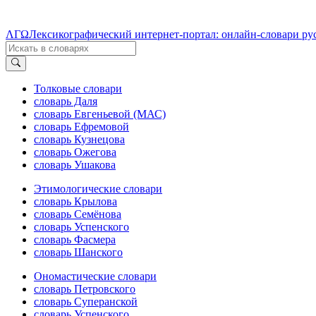
ΛΓΩ
Лексикографический интернет-портал: онлайн-словари ру
Толковые словари
словарь Даля
словарь Евгеньевой (МАС)
словарь Ефремовой
словарь Кузнецова
словарь Ожегова
словарь Ушакова
Этимологические словари
словарь Крылова
словарь Семёнова
словарь Успенского
словарь Фасмера
словарь Шанского
Ономастические словари
словарь Петровского
словарь Суперанской
словарь Успенского