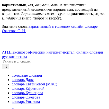
вариати́вный
, -ая, -ое; -вен, -вна. В лингвистике:
представленный несколькими вариантами, состоящий из
вариантов.
Вариативные связи.
||
сущ.
вариати́вность
, -и,
ж.
В. ударения
(напр. тво́рог и творо́г).
Значение слова
вариативный в толковом онлайн-словаре
Ожегова C. И.
ΛΓΩ
Лексикографический интернет-портал: онлайн-словари
русского языка
Толковые словари
словарь Даля
словарь Евгеньевой (МАС)
словарь Ефремовой
словарь Кузнецова
словарь Ожегова
словарь Ушакова