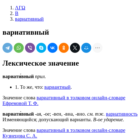
ΛΓΩ
В
вариативный
вариативный
Лексическое значение
вариати́вный
прил.
1. То же, что:
вариантный
.
Значение слова
вариативный в толковом онлайн-словаре
Ефремовой Т. Ф.
вариати́вный
-ая, -ое; -вен, -вна, -вно.
см. тж.
вариативность
Изменяющийся; допускающий варианты.
В-ое ударение.
Значение слова
вариативный в толковом онлайн-словаре
Кузнецова С. А.