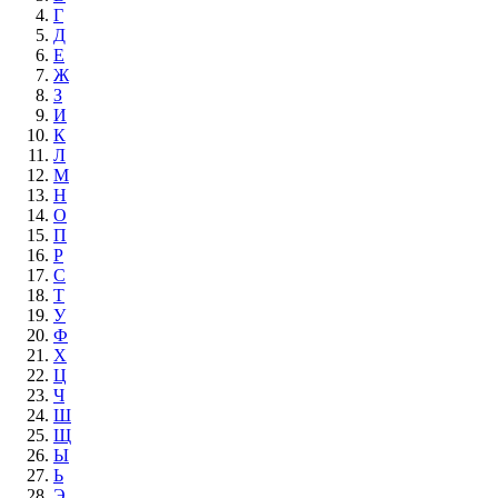
Г
Д
Е
Ж
З
И
К
Л
М
Н
О
П
Р
С
Т
У
Ф
Х
Ц
Ч
Ш
Щ
Ы
Ь
Э