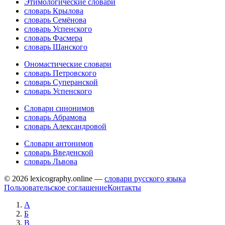
Этимологические словари
словарь Крылова
словарь Семёнова
словарь Успенского
словарь Фасмера
словарь Шанского
Ономастические словари
словарь Петровского
словарь Суперанской
словарь Успенского
Словари синонимов
словарь Абрамова
словарь Александровой
Словари антонимов
словарь Введенской
словарь Львова
© 2026 lexicography.online —
словари русского языка
Пользовательское соглашение
Контакты
А
Б
В