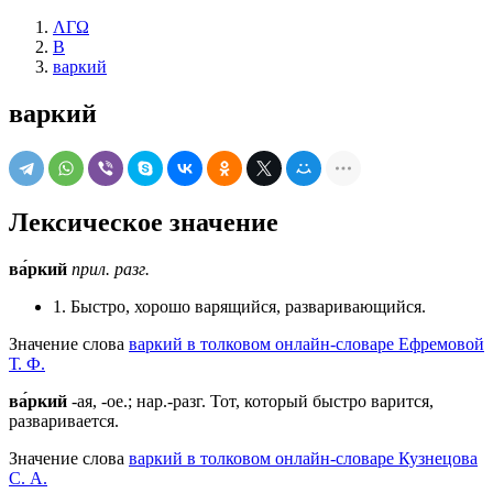
ΛΓΩ
В
варкий
варкий
Лексическое значение
ва́ркий
прил.
разг.
1. Быстро, хорошо варящийся, разваривающийся.
Значение слова
варкий в толковом онлайн-словаре Ефремовой
Т. Ф.
ва́ркий
-ая, -ое.; нар.-разг. Тот, который быстро варится,
разваривается.
Значение слова
варкий в толковом онлайн-словаре Кузнецова
С. А.