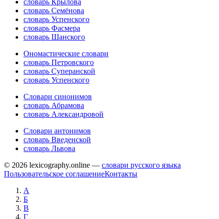
словарь Крылова
словарь Семёнова
словарь Успенского
словарь Фасмера
словарь Шанского
Ономастические словари
словарь Петровского
словарь Суперанской
словарь Успенского
Словари синонимов
словарь Абрамова
словарь Александровой
Словари антонимов
словарь Введенской
словарь Львова
© 2026 lexicography.online —
словари русского языка
Пользовательское соглашение
Контакты
А
Б
В
Г