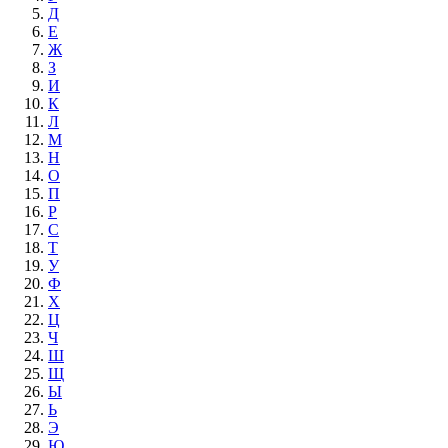
Д
Е
Ж
З
И
К
Л
М
Н
О
П
Р
С
Т
У
Ф
Х
Ц
Ч
Ш
Щ
Ы
Ь
Э
Ю