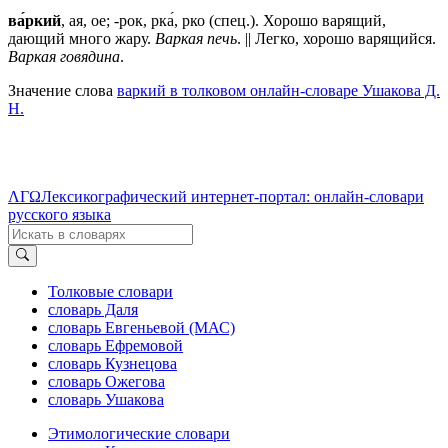
ва́ркий
, ая, ое; -рок, рка́, рко (спец.). Хорошо варящий,
дающий много жару.
Варкая печь
. || Легко, хорошо варящийся.
Варкая говядина
.
Значение слова
варкий в толковом онлайн-словаре Ушакова Д.
Н.
ΛΓΩ
Лексикографический интернет-портал: онлайн-словари
русского языка
Толковые словари
словарь Даля
словарь Евгеньевой (МАС)
словарь Ефремовой
словарь Кузнецова
словарь Ожегова
словарь Ушакова
Этимологические словари