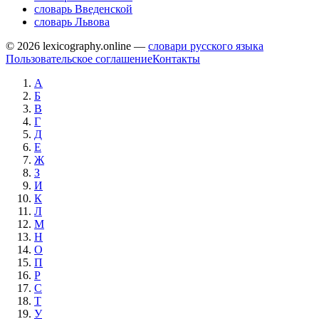
словарь Введенской
словарь Львова
© 2026 lexicography.online —
словари русского языка
Пользовательское соглашение
Контакты
А
Б
В
Г
Д
Е
Ж
З
И
К
Л
М
Н
О
П
Р
С
Т
У