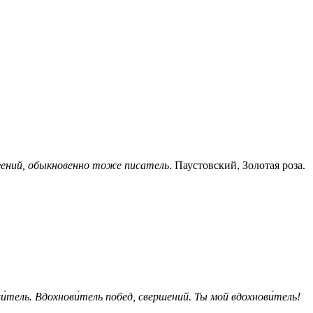
 гений, обыкновенно тоже писатель
. Паустовский, Золотая роза.
и́тель.
Вдохнови́тель побед, свершений.
Ты мой вдохнови́тель!