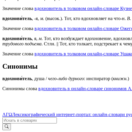
Значение слова
вдохновитель в толковом онлайн-словаре Кузне
вдохнови́тель
, -я,
м.
(высок.). Тот, кто вдохновляет на что-н.
В.
Значение слова
вдохновитель в толковом онлайн-словаре Ожего
вдохнови́тель
, я,
м
. Тот, кто возбуждает вдохновение, вдохнов
трудового подъема
. Стлн. || Тот, кто толкает, подстрекает к че
Значение слова
вдохновитель в толковом онлайн-словаре Ушако
Синонимы
вдохнови́тель
, душа /
чего-либо дурного
: инспиратор (
книжн.
)
Синонимы слова
вдохновитель в онлайн-словаре синонимов Ал
ΛΓΩ
Лексикографический интернет-портал: онлайн-словари ру