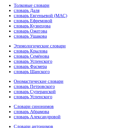
Толковые словари
словарь Даля
словарь Евгеньевой (МАС)
словарь Ефремовой
словарь Кузнецова
словарь Ожегова
словарь Ушакова
Этимологические словари
словарь Крылова
словарь Семёнова
словарь Успенского
словарь Фасмера
словарь Шанского
Ономастические словари
словарь Петровского
словарь Суперанской
словарь Успенского
Словари синонимов
словарь Абрамова
словарь Александровой
Словари антонимов