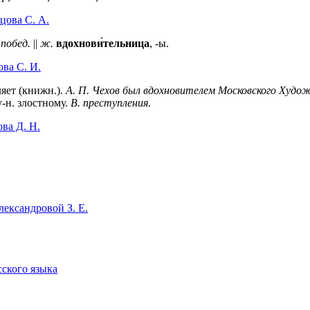
цова С. А.
 побед.
||
ж.
вдохнови́тельница
, -ы.
ва C. И.
ляет (книжн.).
А. П. Чехов был вдохновителем Московского Худо
му-н. злостному.
В. преступления
.
ва Д. Н.
ександровой З. Е.
сского языка