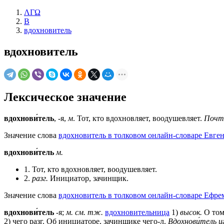
ΛΓΩ
В
вдохновитель
вдохновитель
Лексическое значение
вдохнови́тель
, -я,
м
. Тот, кто вдохновляет, воодушевляет.
Почти
Значение слова
вдохновитель в толковом онлайн-словаре Евген
вдохнови́тель
м.
1. Тот, кто вдохновляет, воодушевляет.
2.
разг.
Инициатор, зачинщик.
Значение слова
вдохновитель в толковом онлайн-словаре Ефрем
вдохнови́тель
-я;
м.
см. тж.
вдохновительница
1)
высок.
О том,
2) чего разг. Об инициаторе, зачинщике чего-л.
Вдохнови́тель иг