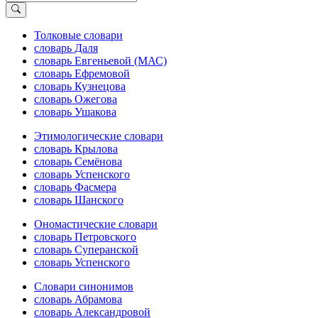
Толковые словари
словарь Даля
словарь Евгеньевой (МАС)
словарь Ефремовой
словарь Кузнецова
словарь Ожегова
словарь Ушакова
Этимологические словари
словарь Крылова
словарь Семёнова
словарь Успенского
словарь Фасмера
словарь Шанского
Ономастические словари
словарь Петровского
словарь Суперанской
словарь Успенского
Словари синонимов
словарь Абрамова
словарь Александровой