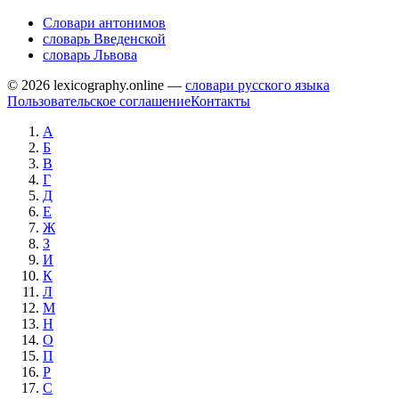
Словари антонимов
словарь Введенской
словарь Львова
© 2026 lexicography.online —
словари русского языка
Пользовательское соглашение
Контакты
А
Б
В
Г
Д
Е
Ж
З
И
К
Л
М
Н
О
П
Р
С