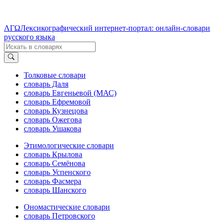
ΛΓΩ
Лексикографический интернет-портал: онлайн-словари
русского языка
Толковые словари
словарь Даля
словарь Евгеньевой (МАС)
словарь Ефремовой
словарь Кузнецова
словарь Ожегова
словарь Ушакова
Этимологические словари
словарь Крылова
словарь Семёнова
словарь Успенского
словарь Фасмера
словарь Шанского
Ономастические словари
словарь Петровского