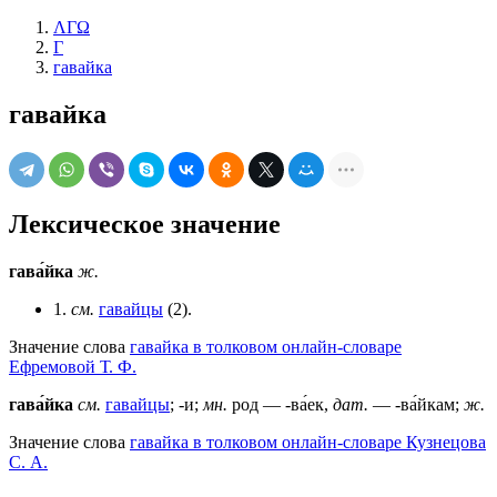
ΛΓΩ
Г
гавайка
гавайка
Лексическое значение
гава́йка
ж.
1.
см.
гавайцы
(2).
Значение слова
гавайка в толковом онлайн-словаре
Ефремовой Т. Ф.
гава́йка
см.
гавайцы
; -и;
мн.
род — -ва́ек,
дат.
— -ва́йкам;
ж.
Значение слова
гавайка в толковом онлайн-словаре Кузнецова
С. А.