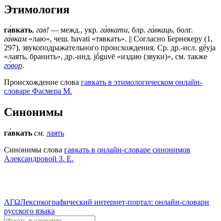
Этимология
га́вкать
,
гав!
— межд., укр.
га́вкати
, блр.
га́вкаць
, болг.
га́вкам
«лаю», чеш. havati «тявкать». || Согласно Бернекеру (1,
297), звукоподражательного происхождения. Ср. др.-исл. géyja
«лаять, бранить», др.-инд. jṓguvē «издаю (звуки)», см. также
го́вор
.
Происхождение слова
гавкать в этимологическом онлайн-
словаре Фасмера М.
Синонимы
га́вкать
см.
лаять
Синонимы слова
гавкать в онлайн-словаре синонимов
Александровой З. Е.
ΛΓΩ
Лексикографический интернет-портал: онлайн-словари
русского языка