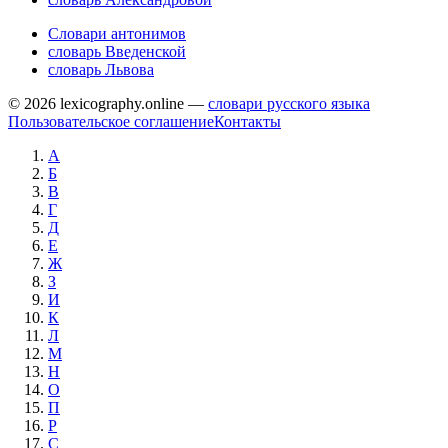
Словари антонимов
словарь Введенской
словарь Львова
© 2026 lexicography.online —
словари русского языка
Пользовательское соглашение
Контакты
А
Б
В
Г
Д
Е
Ж
З
И
К
Л
М
Н
О
П
Р
С