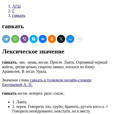
ΛΓΩ
Г
гавкать
гавкать
Лексическое значение
га́вкать
, -аю. -аешь;
несов. Прост
. Лаять.
Огромный черный
кобель, гремя цепью, свирепо гавкал, носился по блоку
.
Арамилев, В лесах Урала.
Значение слова
гавкать в толковом онлайн-словаре
Евгеньевой А. П.
га́вкать
несов.
неперех.
разг.-сниж.
1. Лаять.
2.
перен.
Говорить зло, грубо; бранить, ругать кого-л. //
Говорить необдуманно, некстати, не к месту.