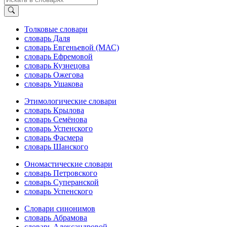
Толковые словари
словарь Даля
словарь Евгеньевой (МАС)
словарь Ефремовой
словарь Кузнецова
словарь Ожегова
словарь Ушакова
Этимологические словари
словарь Крылова
словарь Семёнова
словарь Успенского
словарь Фасмера
словарь Шанского
Ономастические словари
словарь Петровского
словарь Суперанской
словарь Успенского
Словари синонимов
словарь Абрамова
словарь Александровой