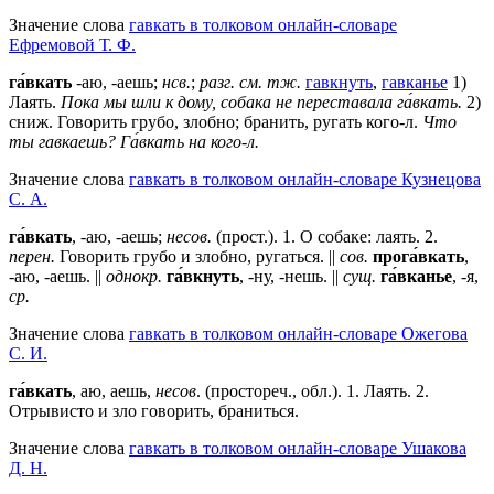
Значение слова
гавкать в толковом онлайн-словаре
Ефремовой Т. Ф.
га́вкать
-аю, -аешь;
нсв.
;
разг.
см. тж.
гавкнуть
,
гавканье
1)
Лаять.
Пока мы шли к дому, собака не переставала га́вкать.
2)
сниж. Говорить грубо, злобно; бранить, ругать кого-л.
Что
ты гавкаешь?
Га́вкать на кого-л.
Значение слова
гавкать в толковом онлайн-словаре Кузнецова
С. А.
га́вкать
, -аю, -аешь;
несов.
(прост.). 1. О собаке: лаять. 2.
перен.
Говорить грубо и злобно, ругаться. ||
сов.
прога́вкать
,
-аю, -аешь. ||
однокр.
га́вкнуть
, -ну, -нешь. ||
сущ.
га́вканье
, -я,
ср.
Значение слова
гавкать в толковом онлайн-словаре Ожегова
C. И.
га́вкать
, аю, аешь,
несов
. (простореч., обл.).
1
. Лаять.
2
.
Отрывисто и зло говорить, браниться.
Значение слова
гавкать в толковом онлайн-словаре Ушакова
Д. Н.