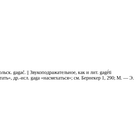
льск. gagać. || Звукоподражательное, как и лит. gagė́ti
ахтать», др.-исл. gaga «насмехаться»; см. Бернекер 1, 290; М. — Э.