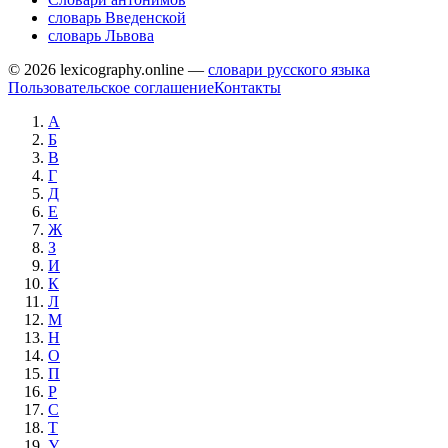
словарь Введенской
словарь Львова
© 2026 lexicography.online —
словари русского языка
Пользовательское соглашение
Контакты
А
Б
В
Г
Д
Е
Ж
З
И
К
Л
М
Н
О
П
Р
С
Т
У