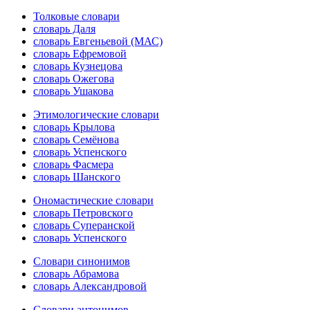
Толковые словари
словарь Даля
словарь Евгеньевой (МАС)
словарь Ефремовой
словарь Кузнецова
словарь Ожегова
словарь Ушакова
Этимологические словари
словарь Крылова
словарь Семёнова
словарь Успенского
словарь Фасмера
словарь Шанского
Ономастические словари
словарь Петровского
словарь Суперанской
словарь Успенского
Словари синонимов
словарь Абрамова
словарь Александровой
Словари антонимов