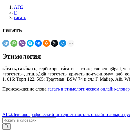
ΛΓΩ
Г
гагать
гагать
Этимология
га́гать, гага́кать
, сербохорв. га́гати — то же, словен. gȃgati, ч
«гоготать», лтш. gãgât «гоготать, кричать по-гусиному», алб. go
1, 616; Торп 122, 565; Траутман, BSW 74 и сл.; Г. Майер, Alb. W
Происхождение слова
гагать в этимологическом онлайн-слова
ΛΓΩ
Лексикографический интернет-портал: онлайн-словари ру