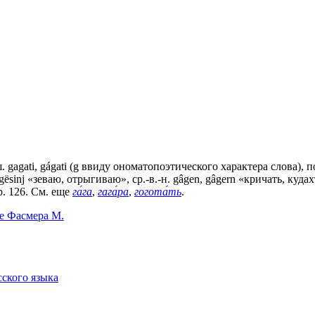
еш. gagati, gágati (g ввиду ономатопоэтического характера слова), по
gësinj «зеваю, отрыгиваю», ср.-в.-н. gâgen, gâgern «кричать, куд
b. 126. См. еще
га́га
,
гага́ра
,
гогота́ть
.
ре Фасмера М.
сского языка