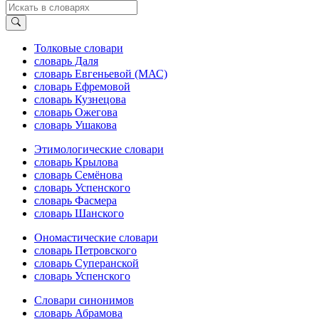
Толковые словари
словарь Даля
словарь Евгеньевой (МАС)
словарь Ефремовой
словарь Кузнецова
словарь Ожегова
словарь Ушакова
Этимологические словари
словарь Крылова
словарь Семёнова
словарь Успенского
словарь Фасмера
словарь Шанского
Ономастические словари
словарь Петровского
словарь Суперанской
словарь Успенского
Словари синонимов
словарь Абрамова