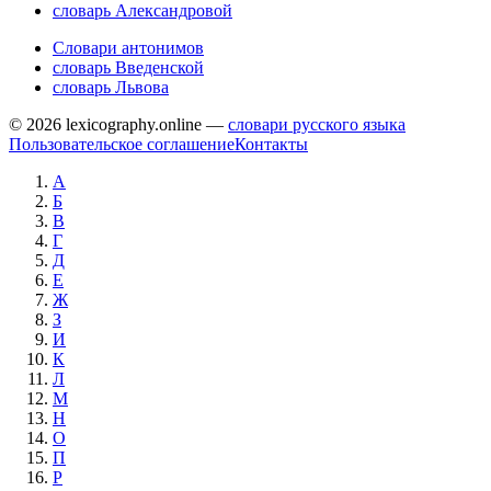
словарь Александровой
Словари антонимов
словарь Введенской
словарь Львова
© 2026 lexicography.online —
словари русского языка
Пользовательское соглашение
Контакты
А
Б
В
Г
Д
Е
Ж
З
И
К
Л
М
Н
О
П
Р