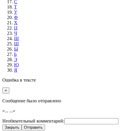
С
Т
У
Ф
Х
Ц
Ч
Ш
Щ
Ы
Ь
Э
Ю
Я
Ошибка в тексте
×
Cообщение было отправлено
«...
...»
Необязательный комментарий:
Закрыть
Отправить