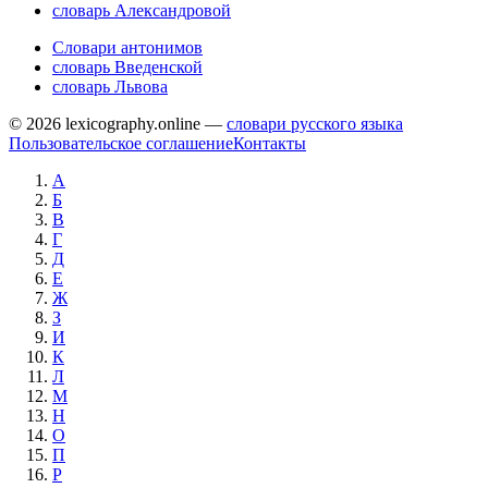
словарь Александровой
Словари антонимов
словарь Введенской
словарь Львова
© 2026 lexicography.online —
словари русского языка
Пользовательское соглашение
Контакты
А
Б
В
Г
Д
Е
Ж
З
И
К
Л
М
Н
О
П
Р