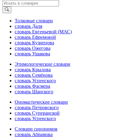
Толковые словари
словарь Даля
словарь Евгеньевой (МАС)
словарь Ефремовой
словарь Кузнецова
словарь Ожегова
словарь Ушакова
Этимологические словари
словарь Крылова
словарь Семёнова
словарь Успенского
словарь Фасмера
словарь Шанского
Ономастические словари
словарь Петровского
словарь Суперанской
словарь Успенского
Словари синонимов
словарь Абрамова