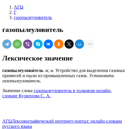
ΛΓΩ
Г
газопылеуловитель
газопылеуловитель
Лексическое значение
газопылеулови́тель
-я;
м.
Устройство для выделения газовых
примесей и пыли из промышленных газов.
Установить
газопылеулови́тель.
Значение слова
газопылеуловитель в толковом онлайн-
словаре Кузнецова С. А.
ΛΓΩ
Лексикографический интернет-портал: онлайн-словари
русского языка