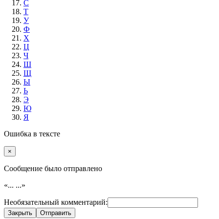
С
Т
У
Ф
Х
Ц
Ч
Ш
Щ
Ы
Ь
Э
Ю
Я
Ошибка в тексте
×
Cообщение было отправлено
«...
...»
Необязательный комментарий:
Закрыть
Отправить