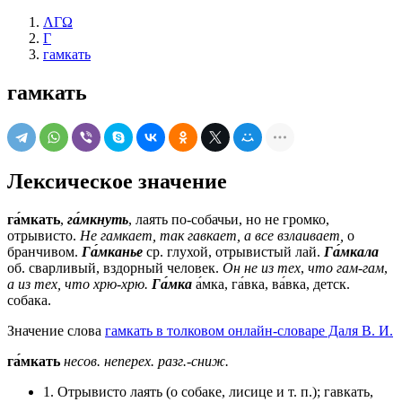
ΛΓΩ
Г
гамкать
гамкать
Лексическое значение
га́мкать
,
га́мкнуть
, лаять по-собачьи, но не громко,
отрывисто.
Не гамкает, так гавкает, а все взлаивает,
о
бранчивом.
Га́мканье
ср.
глухой, отрывистый лай.
Га́мкала
об.
сварливый, вздорный человек.
Он не из тех
,
что гам-гам
,
а из тех, что хрю-хрю.
Га́мка
а́мка, га́вка, ва́вка,
детск.
собака.
Значение слова
гамкать в толковом онлайн-словаре Даля В. И.
га́мкать
несов.
неперех.
разг.-сниж.
1. Отрывисто лаять (о собаке, лисице и т. п.); гавкать,