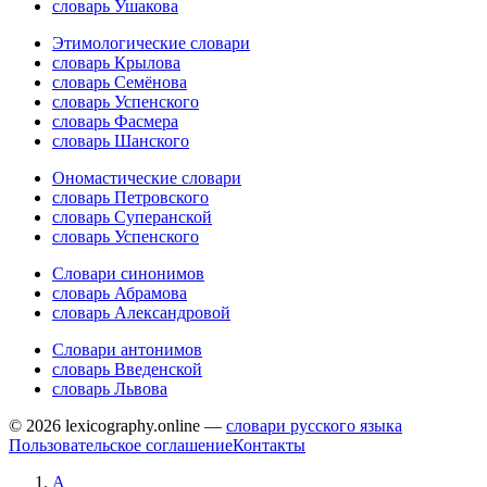
словарь Ушакова
Этимологические словари
словарь Крылова
словарь Семёнова
словарь Успенского
словарь Фасмера
словарь Шанского
Ономастические словари
словарь Петровского
словарь Суперанской
словарь Успенского
Словари синонимов
словарь Абрамова
словарь Александровой
Словари антонимов
словарь Введенской
словарь Львова
© 2026 lexicography.online —
словари русского языка
Пользовательское соглашение
Контакты
А