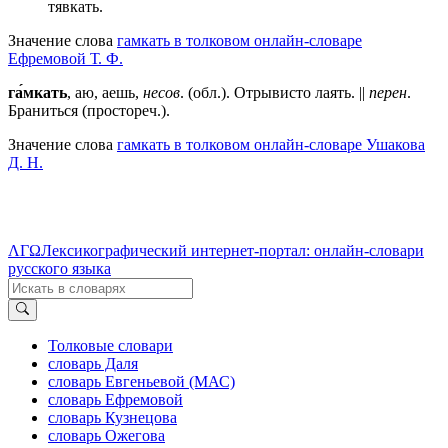
тявкать.
Значение слова
гамкать в толковом онлайн-словаре
Ефремовой Т. Ф.
га́мкать
, аю, аешь,
несов
. (обл.). Отрывисто лаять. ||
перен
.
Браниться (простореч.).
Значение слова
гамкать в толковом онлайн-словаре Ушакова
Д. Н.
ΛΓΩ
Лексикографический интернет-портал: онлайн-словари
русского языка
Толковые словари
словарь Даля
словарь Евгеньевой (МАС)
словарь Ефремовой
словарь Кузнецова
словарь Ожегова