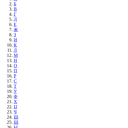
Б
В
Г
Д
Е
Ж
З
И
К
Л
М
Н
О
П
Р
С
Т
У
Ф
Х
Ц
Ч
Ш
Щ
Ы