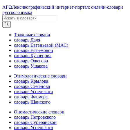
ΛΓΩ
Лексикографический интернет-портал: онлайн-словари
русского языка
Толковые словари
словарь Даля
словарь Евгеньевой (МАС)
словарь Ефремовой
словарь Кузнецова
словарь Ожегова
словарь Ушакова
Этимологические словари
словарь Крылова
словарь Семёнова
словарь Успенского
словарь Фасмера
словарь Шанского
Ономастические словари
словарь Петровского
словарь Суперанской
словарь Успенского