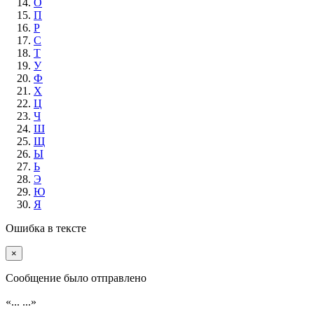
О
П
Р
С
Т
У
Ф
Х
Ц
Ч
Ш
Щ
Ы
Ь
Э
Ю
Я
Ошибка в тексте
×
Cообщение было отправлено
«...
...»