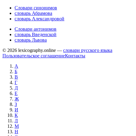
Словари синонимов
словарь Абрамова
словарь Александровой
Словари антонимов
словарь Введенской
словарь Львова
© 2026 lexicography.online —
словари русского языка
Пользовательское соглашение
Контакты
А
Б
В
Г
Д
Е
Ж
З
И
К
Л
М
Н