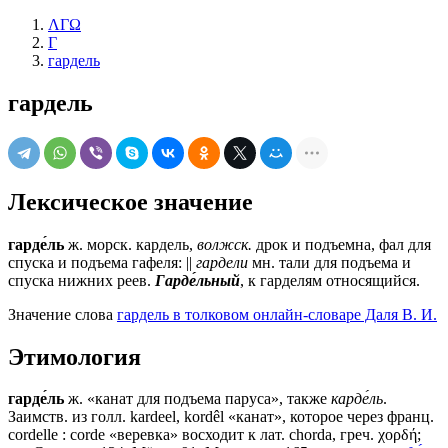
ΛΓΩ
Г
гардель
гардель
Лексическое значение
гарде́ль
ж.
морск.
кардель,
волжск.
дрок и подъемна, фал для
спуска и подъема гафеля: ||
гардели
мн.
тали для подъема и
спуска нижних реев.
Гарде́льный
, к гарделям относящийся.
Значение слова
гардель в толковом онлайн-словаре Даля В. И.
Этимология
гарде́ль
ж. «канат для подъема паруса», также
карде́ль
.
Заимств. из голл. kardeel, kordêl «канат», которое через франц.
cordelle : corde «веревка» восходит к лат. chorda, греч. χορδή;