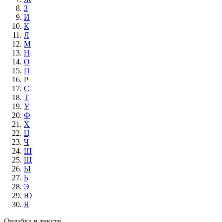
З
И
К
Л
М
Н
О
П
Р
С
Т
У
Ф
Х
Ц
Ч
Ш
Щ
Ы
Ь
Э
Ю
Я
Ошибка в тексте