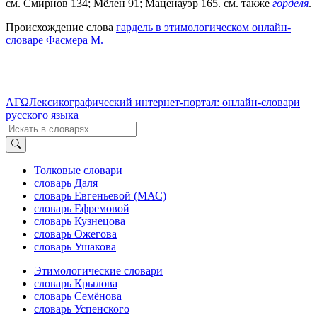
см. Смирнов 134; Мёлен 91; Маценауэр 165. см. также
горде́ля
.
Происхождение слова
гардель в этимологическом онлайн-
словаре Фасмера М.
ΛΓΩ
Лексикографический интернет-портал: онлайн-словари
русского языка
Толковые словари
словарь Даля
словарь Евгеньевой (МАС)
словарь Ефремовой
словарь Кузнецова
словарь Ожегова
словарь Ушакова
Этимологические словари
словарь Крылова
словарь Семёнова
словарь Успенского