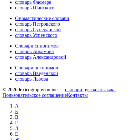
словарь Фасмера
словарь Шанского
Ономастические словари
словарь Петровского
словарь Суперанской
словарь Успенского
Словари синонимов
словарь Абрамова
словарь Александровой
Словари антонимов
словарь Введенской
словарь Львова
© 2026 lexicography.online —
словари русского языка
Пользовательское соглашение
Контакты
А
Б
В
Г
Д
Е
Ж