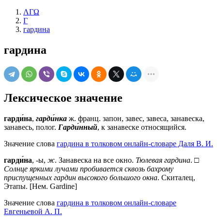
ΛΓΩ
Г
гардина
гардина
Лексическое значение
гарди́на
,
гарди́нка
ж.
франц.
запон, завес, завеса, занавеска,
занавесь, полог.
Гарди́нный
, к занавеске относящийся.
Значение слова
гардина в толковом онлайн-словаре Даля В. И.
гарди́на
, -ы,
ж
. Занавеска на все окно.
Тюлевая гардина
. □
Солнце яркими лучами пробивается сквозь бахрому
приспущенных гардин высокого большого окна
. Скиталец,
Этапы. [Нем. Gardine]
Значение слова
гардина в толковом онлайн-словаре
Евгеньевой А. П.