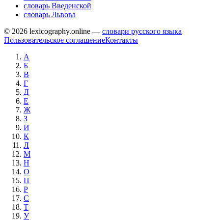
словарь Введенской
словарь Львова
© 2026 lexicography.online —
словари русского языка
Пользовательское соглашение
Контакты
А
Б
В
Г
Д
Е
Ж
З
И
К
Л
М
Н
О
П
Р
С
Т
У