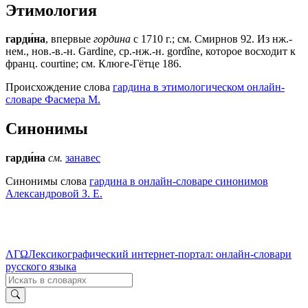
Этимология
гарди́на
, впервые
гордина
с 1710 г.; см. Смирнов 92. Из нж.-
нем., нов.-в.-н. Gardine, ср.-нж.-н. gordîne, которое восходит к
франц. courtine; см. Клюге-Гётце 186.
Происхождение слова
гардина в этимологическом онлайн-
словаре Фасмера М.
Синонимы
гарди́на
см.
занавес
Синонимы слова
гардина в онлайн-словаре синонимов
Александровой З. Е.
ΛΓΩ
Лексикографический интернет-портал: онлайн-словари
русского языка