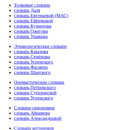
Толковые словари
словарь Даля
словарь Евгеньевой (МАС)
словарь Ефремовой
словарь Кузнецова
словарь Ожегова
словарь Ушакова
Этимологические словари
словарь Крылова
словарь Семёнова
словарь Успенского
словарь Фасмера
словарь Шанского
Ономастические словари
словарь Петровского
словарь Суперанской
словарь Успенского
Словари синонимов
словарь Абрамова
словарь Александровой
Словари антонимов