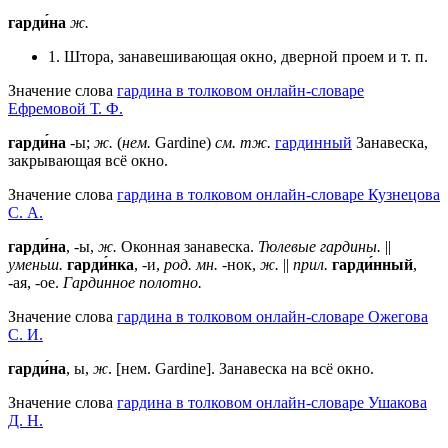
гарди́на
ж.
1. Штора, занавешивающая окно, дверной проем и т. п.
Значение слова
гардина в толковом онлайн-словаре
Ефремовой Т. Ф.
гарди́на
-ы;
ж.
(
нем.
Gardine)
см. тж.
гардинный
Занавеска,
закрывающая всё окно.
Значение слова
гардина в толковом онлайн-словаре Кузнецова
С. А.
гарди́на
, -ы,
ж.
Оконная занавеска.
Тюлевые гардины.
||
уменьш.
гарди́нка
, -и,
род. мн.
-нок,
ж.
||
прил.
гарди́нный
,
-ая, -ое.
Гардинное полотно.
Значение слова
гардина в толковом онлайн-словаре Ожегова
C. И.
гарди́на
, ы,
ж
. [нем. Gardine]. Занавеска на всё окно.
Значение слова
гардина в толковом онлайн-словаре Ушакова
Д. Н.