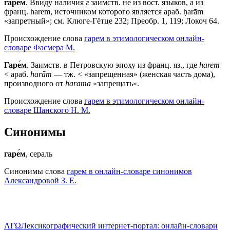
гаре́м
. Ввиду наличия
г
заимств. не из вост. языков, а из
франц. harem, источником которого является араб. ḥarām
«запретный»; см. Клюге-Гётце 232; Преобр. 1, 119; Локоч 64.
Происхождение слова
гарем в этимологическом онлайн-
словаре Фасмера М.
Гаре́м
. Заимств. в Петровскую эпоху из франц. яз., где
harem
< араб.
harām
— тж. < «запрещенная» (женская часть дома),
производного от
harama
«запрещать».
Происхождение слова
гарем в этимологическом онлайн-
словаре Шанского Н. М.
Синонимы
гаре́м
, сераль
Синонимы слова
гарем в онлайн-словаре синонимов
Александровой З. Е.
ΛΓΩ
Лексикографический интернет-портал: онлайн-словари