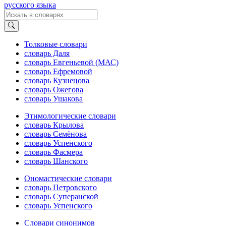
русского языка
Толковые словари
словарь Даля
словарь Евгеньевой (МАС)
словарь Ефремовой
словарь Кузнецова
словарь Ожегова
словарь Ушакова
Этимологические словари
словарь Крылова
словарь Семёнова
словарь Успенского
словарь Фасмера
словарь Шанского
Ономастические словари
словарь Петровского
словарь Суперанской
словарь Успенского
Словари синонимов