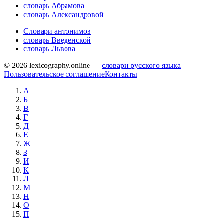
словарь Абрамова
словарь Александровой
Словари антонимов
словарь Введенской
словарь Львова
© 2026 lexicography.online —
словари русского языка
Пользовательское соглашение
Контакты
А
Б
В
Г
Д
Е
Ж
З
И
К
Л
М
Н
О
П