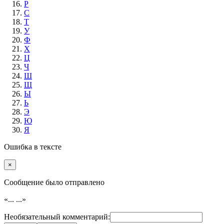
Р
С
Т
У
Ф
Х
Ц
Ч
Ш
Щ
Ы
Ь
Э
Ю
Я
Ошибка в тексте
×
Cообщение было отправлено
«...
...»
Необязательный комментарий: