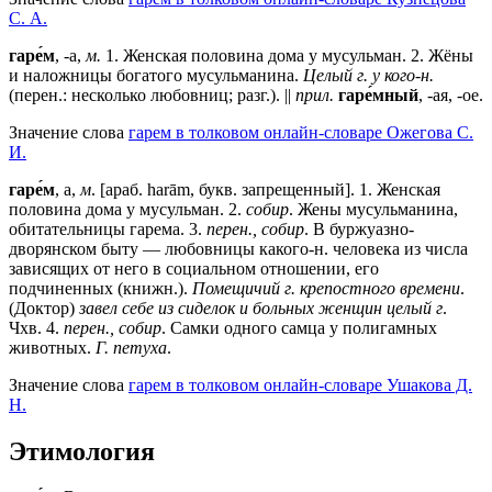
С. А.
гаре́м
, -а,
м.
1. Женская половина дома у мусульман. 2. Жёны
и наложницы богатого мусульманина.
Целый г. у кого-н.
(перен.: несколько любовниц; разг.). ||
прил.
гаре́мный
, -ая, -ое.
Значение слова
гарем в толковом онлайн-словаре Ожегова C.
И.
гаре́м
, а,
м
. [араб. harām, букв. запрещенный].
1
. Женская
половина дома у мусульман.
2
.
собир
. Жены мусульманина,
обитательницы гарема.
3
.
перен., собир
. В буржуазно-
дворянском быту — любовницы какого-н. человека из числа
зависящих от него в социальном отношении, его
подчиненных (книжн.).
Помещичий г. крепостного времени
.
(Доктор)
завел себе из сиделок и больных женщин целый г
.
Чхв.
4
.
перен., собир
. Самки одного самца у полигамных
животных.
Г. петуха
.
Значение слова
гарем в толковом онлайн-словаре Ушакова Д.
Н.
Этимология