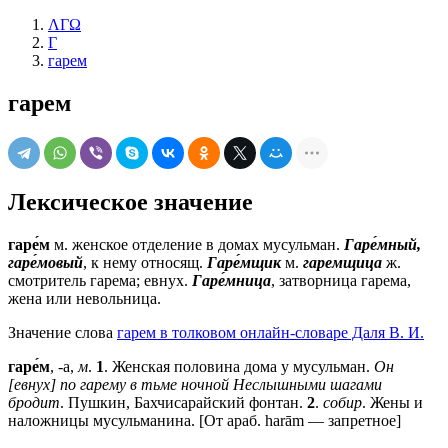
ΛΓΩ
Г
гарем
гарем
Лексическое значение
гаре́м
м.
женское отделение в домах мусульман.
Гаре́мный,
гаре́мовый
, к нему относящ.
Гаре́мщик
м.
гаремщица
ж.
смотритель гарема; евнух.
Гаре́мница
, затворница гарема,
жена или невольница.
Значение слова
гарем в толковом онлайн-словаре Даля В. И.
гаре́м
, -а,
м
.
1
. Женская половина дома у мусульман.
Он
[евнух] по гарему в тьме ночной Неслышными шагами
бродит
. Пушкин, Бахчисарайский фонтан.
2
.
собир
. Жены и
наложницы мусульманина. [От араб. harām — запретное]