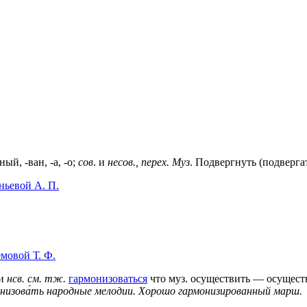
ный, -ван, -а, -о;
сов
. и
несов., перех. Муз
. Подвергнуть (подверга
ньевой А. П.
мовой Т. Ф.
и
нсв.
см. тж.
гармонизоваться
что муз. осуществить — осущест
низова́ть народные мелодии.
Хорошо гармонизированный марш.