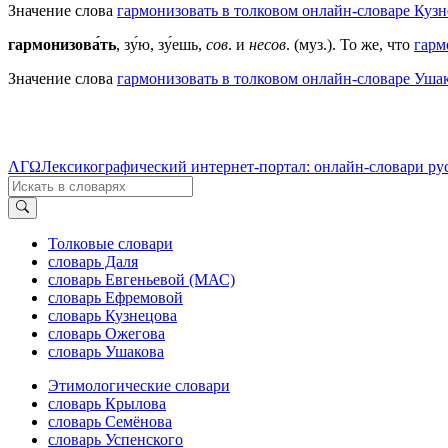
Значение слова
гармонизовать в толковом онлайн-словаре Кузн
гармонизова́ть
, зу́ю, зу́ешь,
сов
. и
несов
. (муз.). То же, что
гарм
Значение слова
гармонизовать в толковом онлайн-словаре Ушак
ΛΓΩ
Лексикографический интернет-портал: онлайн-словари ру
Толковые словари
словарь Даля
словарь Евгеньевой (МАС)
словарь Ефремовой
словарь Кузнецова
словарь Ожегова
словарь Ушакова
Этимологические словари
словарь Крылова
словарь Семёнова
словарь Успенского