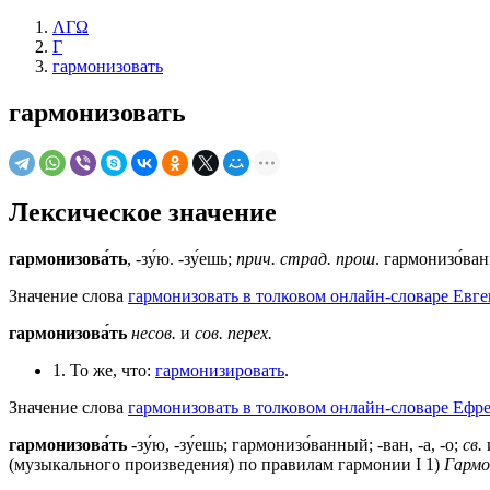
ΛΓΩ
Г
гармонизовать
гармонизовать
Лексическое значение
гармонизова́ть
, -зу́ю. -зу́ешь;
прич. страд. прош
. гармонизо́ван
Значение слова
гармонизовать в толковом онлайн-словаре Евге
гармонизова́ть
несов.
и
сов.
перех.
1. То же, что:
гармонизировать
.
Значение слова
гармонизовать в толковом онлайн-словаре Ефре
гармонизова́ть
-зу́ю, -зу́ешь; гармонизо́ванный; -ван, -а, -о;
св.
(музыкального произведения) по правилам гармонии I 1)
Гармо