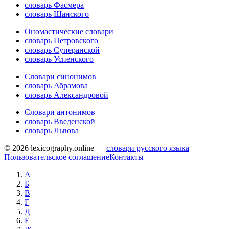
словарь Фасмера
словарь Шанского
Ономастические словари
словарь Петровского
словарь Суперанской
словарь Успенского
Словари синонимов
словарь Абрамова
словарь Александровой
Словари антонимов
словарь Введенской
словарь Львова
© 2026 lexicography.online —
словари русского языка
Пользовательское соглашение
Контакты
А
Б
В
Г
Д
Е