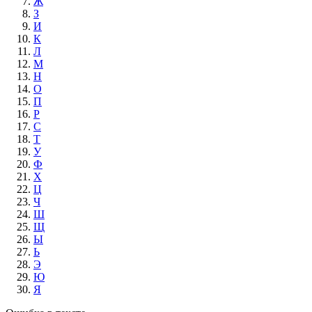
Ж
З
И
К
Л
М
Н
О
П
Р
С
Т
У
Ф
Х
Ц
Ч
Ш
Щ
Ы
Ь
Э
Ю
Я