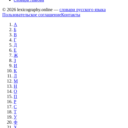
© 2026 lexicography.online —
словари русского языка
Пользовательское соглашение
Контакты
А
Б
В
Г
Д
Е
Ж
З
И
К
Л
М
Н
О
П
Р
С
Т
У
Ф
Х