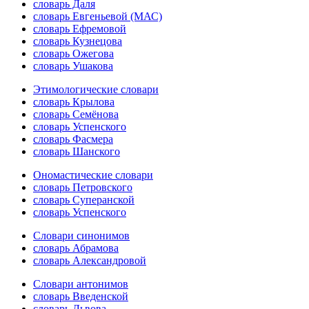
словарь Даля
словарь Евгеньевой (МАС)
словарь Ефремовой
словарь Кузнецова
словарь Ожегова
словарь Ушакова
Этимологические словари
словарь Крылова
словарь Семёнова
словарь Успенского
словарь Фасмера
словарь Шанского
Ономастические словари
словарь Петровского
словарь Суперанской
словарь Успенского
Словари синонимов
словарь Абрамова
словарь Александровой
Словари антонимов
словарь Введенской
словарь Львова