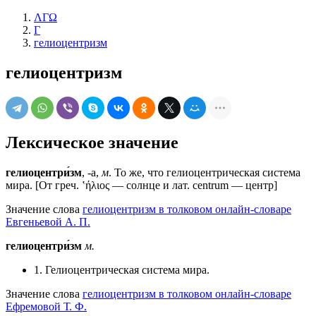
ΛΓΩ
Г
гелиоцентризм
гелиоцентризм
Лексическое значение
гелиоцентри́зм
, -а,
м
. То же, что гелиоцентрическая система
мира. [От греч. ‛ήλιος — солнце и лат. centrum — центр]
Значение слова
гелиоцентризм в толковом онлайн-словаре
Евгеньевой А. П.
гелиоцентри́зм
м.
1. Гелиоцентрическая система мира.
Значение слова
гелиоцентризм в толковом онлайн-словаре
Ефремовой Т. Ф.