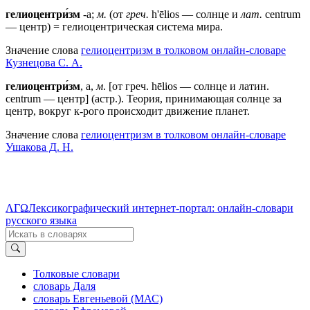
гелиоцентри́зм
-а;
м.
(от
греч.
h'ēlios — солнце и
лат.
centrum
— центр) = гелиоцентрическая система мира.
Значение слова
гелиоцентризм в толковом онлайн-словаре
Кузнецова С. А.
гелиоцентри́зм
, а,
м
. [от греч. hēlios — солнце и латин.
centrum — центр] (астр.). Теория, принимающая солнце за
центр, вокруг к-рого происходит движение планет.
Значение слова
гелиоцентризм в толковом онлайн-словаре
Ушакова Д. Н.
ΛΓΩ
Лексикографический интернет-портал: онлайн-словари
русского языка
Толковые словари
словарь Даля
словарь Евгеньевой (МАС)