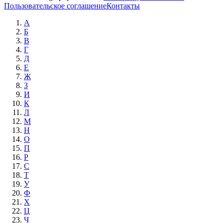
Пользовательское соглашение
Контакты
А
Б
В
Г
Д
Е
Ж
З
И
К
Л
М
Н
О
П
Р
С
Т
У
Ф
Х
Ц
Ч