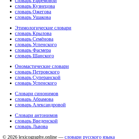
словарь Ефремовой
словарь Кузнецова
словарь Ожегова
словарь Ушакова
Этимологические словари
словарь Крылова
словарь Семёнова
словарь Успенского
словарь Фасмера
словарь Шанского
Ономастические словари
словарь Петровского
словарь Суперанской
словарь Успенского
Словари синонимов
словарь Абрамова
словарь Александровой
Словари антонимов
словарь Введенской
словарь Львова
© 2026 lexicography.online —
словари русского языка