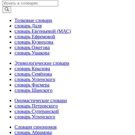
Толковые словари
словарь Даля
словарь Евгеньевой (МАС)
словарь Ефремовой
словарь Кузнецова
словарь Ожегова
словарь Ушакова
Этимологические словари
словарь Крылова
словарь Семёнова
словарь Успенского
словарь Фасмера
словарь Шанского
Ономастические словари
словарь Петровского
словарь Суперанской
словарь Успенского
Словари синонимов
словарь Абрамова