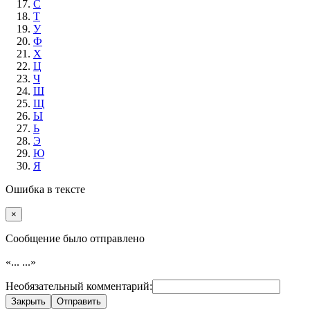
С
Т
У
Ф
Х
Ц
Ч
Ш
Щ
Ы
Ь
Э
Ю
Я
Ошибка в тексте
×
Cообщение было отправлено
«...
...»
Необязательный комментарий:
Закрыть
Отправить