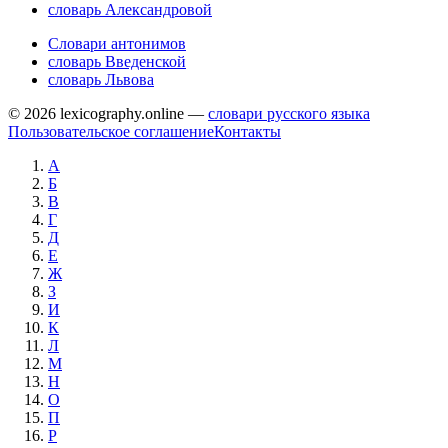
словарь Александровой
Словари антонимов
словарь Введенской
словарь Львова
© 2026 lexicography.online —
словари русского языка
Пользовательское соглашение
Контакты
А
Б
В
Г
Д
Е
Ж
З
И
К
Л
М
Н
О
П
Р