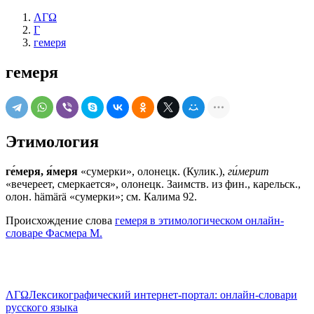
ΛΓΩ
Г
гемеря
гемеря
Этимология
ге́меря, я́меря
«сумерки», олонецк. (Кулик.),
ги́мерит
«вечереет, смеркается», олонецк. Заимств. из фин., карельск.,
олон. hämärä «сумерки»; см. Калима 92.
Происхождение слова
гемеря в этимологическом онлайн-
словаре Фасмера М.
ΛΓΩ
Лексикографический интернет-портал: онлайн-словари
русского языка