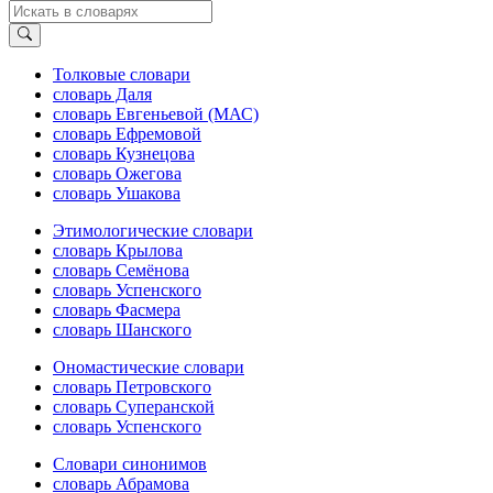
Толковые словари
словарь Даля
словарь Евгеньевой (МАС)
словарь Ефремовой
словарь Кузнецова
словарь Ожегова
словарь Ушакова
Этимологические словари
словарь Крылова
словарь Семёнова
словарь Успенского
словарь Фасмера
словарь Шанского
Ономастические словари
словарь Петровского
словарь Суперанской
словарь Успенского
Словари синонимов
словарь Абрамова