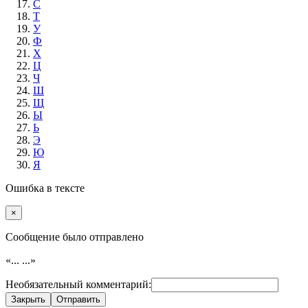
С
Т
У
Ф
Х
Ц
Ч
Ш
Щ
Ы
Ь
Э
Ю
Я
Ошибка в тексте
×
Cообщение было отправлено
«...
...»
Необязательный комментарий:
Закрыть
Отправить