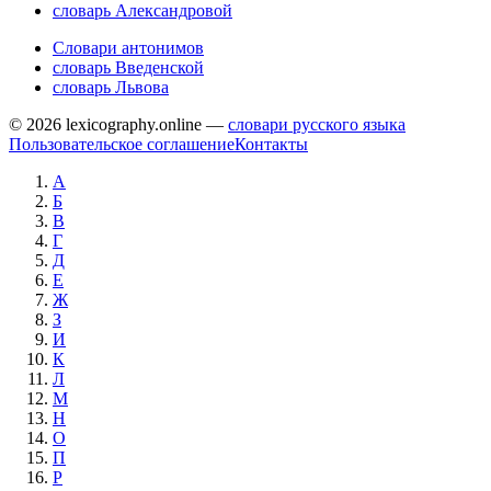
словарь Александровой
Словари антонимов
словарь Введенской
словарь Львова
© 2026 lexicography.online —
словари русского языка
Пользовательское соглашение
Контакты
А
Б
В
Г
Д
Е
Ж
З
И
К
Л
М
Н
О
П
Р