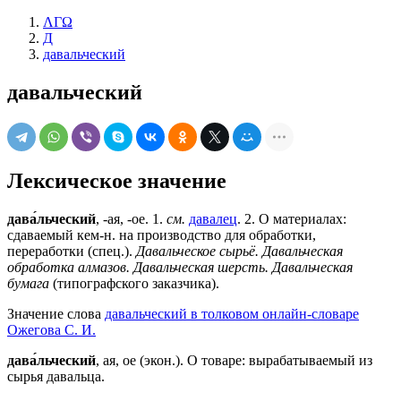
ΛΓΩ
Д
давальческий
давальческий
Лексическое значение
дава́льческий
, -ая, -ое. 1.
см.
давалец
. 2. О материалах:
сдаваемый кем-н. на производство для обработки,
переработки (спец.).
Давальческое сырьё. Давальческая
обработка алмазов. Давальческая шерсть. Давальческая
бумага
(типографского заказчика).
Значение слова
давальческий в толковом онлайн-словаре
Ожегова C. И.
дава́льческий
, ая, ое (экон.). О товаре: вырабатываемый из
сырья давальца.