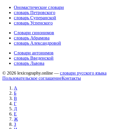
Ономастические словари
словарь Петровского
словарь Суперанской
словарь Успенского
Словари синонимов
словарь Абрамова
словарь Александровой
Словари антонимов
словарь Введенской
словарь Львова
© 2026 lexicography.online —
словари русского языка
Пользовательское соглашение
Контакты
А
Б
В
Г
Д
Е
Ж
З