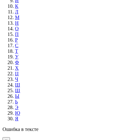
И
К
Л
М
Н
О
П
Р
С
Т
У
Ф
Х
Ц
Ч
Ш
Щ
Ы
Ь
Э
Ю
Я
Ошибка в тексте