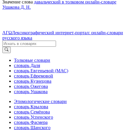
Значение слова
давальческий в толковом онлайн-словаре
Ушакова Д. Н.
ΛΓΩ
Лексикографический интернет-портал: онлайн-словари
русского языка
Толковые словари
словарь Даля
словарь Евгеньевой (МАС)
словарь Ефремовой
словарь Кузнецова
словарь Ожегова
словарь Ушакова
Этимологические словари
словарь Крылова
словарь Семёнова
словарь Успенского
словарь Фасмера
словарь Шанского