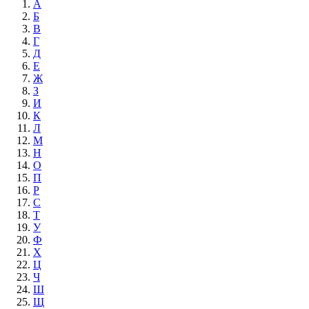
А
Б
В
Г
Д
Е
Ж
З
И
К
Л
М
Н
О
П
Р
С
Т
У
Ф
Х
Ц
Ч
Ш
Щ