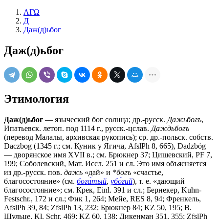
ΛΓΩ
Д
Даж(д)ьбог
Даж(д)ьбог
Этимология
Даж(д)ьбог
— языческий бог солнца; др.-русск.
Дажьбогъ
,
Ипатьевск. летоп. под 1114 г., русск.-цслав.
Даждьбогъ
(перевод Малалы, архивская рукопись); ср. др.-польск. собств.
Daczbog (1345 г.; см. Куник у Ягича, AfslPh 8, 665), Dadzbóg
— дворянское имя XVII в.; см. Брюкнер 37; Цишевский, PF 7,
199; Соболевский, Мат. Иссл. 251 и сл. Это имя объясняется
из др.-русск. пов.
дажь
«дай» и *
богъ
«счастье,
благосостояние» (см.
бога́тый
,
убо́гий
), т. е. «дающий
благосостояние»; см. Крек, Einl. 391 и сл.; Бернекер, Kuhn-
Festschr., 172 и сл.; Фик 1, 264; Мейе, RES 8, 94; Френкель,
AfslPh 39, 84; ZfslPh 13, 232; Брюкнер 84; KZ 50, 195; В.
Шульце, Kl. Schr. 469; KZ 60, 138; Дикенман 351, 355; ZfslPh