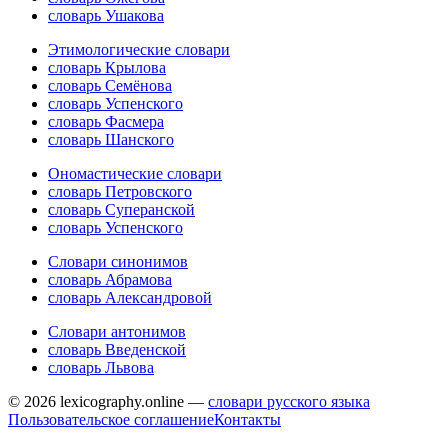
словарь Ушакова
Этимологические словари
словарь Крылова
словарь Семёнова
словарь Успенского
словарь Фасмера
словарь Шанского
Ономастические словари
словарь Петровского
словарь Суперанской
словарь Успенского
Словари синонимов
словарь Абрамова
словарь Александровой
Словари антонимов
словарь Введенской
словарь Львова
© 2026 lexicography.online —
словари русского языка
Пользовательское соглашение
Контакты