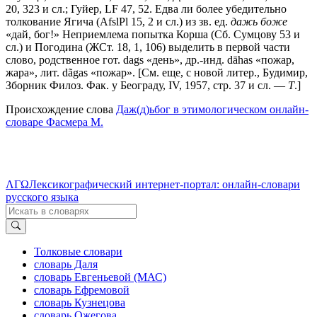
20, 323 и сл.; Гуйер, LF 47, 52. Едва ли более убедительно
толкование Ягича (AfslPl 15, 2 и сл.) из зв. ед.
дажь боже
«дай, бог!» Неприемлема попытка Корша (Сб. Сумцову 53 и
сл.) и Погодина (ЖСт. 18, 1, 106) выделить в первой части
слово, родственное гот. dags «день», др.-инд. dāhas «пожар,
жара», лит. dãgas «пожар». [См. еще, с новой литер., Будимир,
Зборник Филоз. Фак. у Београду, IV, 1957, стр. 37 и сл. —
Т
.]
Происхождение слова
Даж(д)ьбог в этимологическом онлайн-
словаре Фасмера М.
ΛΓΩ
Лексикографический интернет-портал: онлайн-словари
русского языка
Толковые словари
словарь Даля
словарь Евгеньевой (МАС)
словарь Ефремовой
словарь Кузнецова
словарь Ожегова