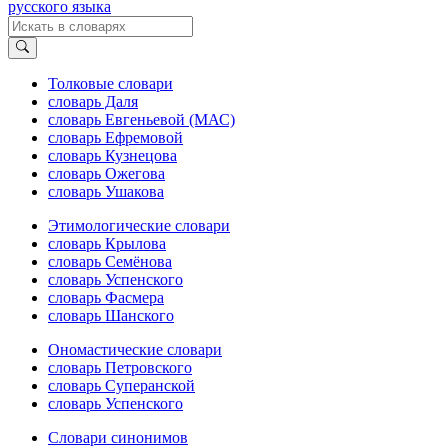
русского языка
Толковые словари
словарь Даля
словарь Евгеньевой (МАС)
словарь Ефремовой
словарь Кузнецова
словарь Ожегова
словарь Ушакова
Этимологические словари
словарь Крылова
словарь Семёнова
словарь Успенского
словарь Фасмера
словарь Шанского
Ономастические словари
словарь Петровского
словарь Суперанской
словарь Успенского
Словари синонимов