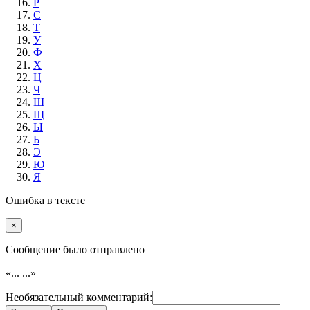
Р
С
Т
У
Ф
Х
Ц
Ч
Ш
Щ
Ы
Ь
Э
Ю
Я
Ошибка в тексте
×
Cообщение было отправлено
«...
...»
Необязательный комментарий: