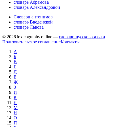
словарь Абрамова
словарь Александровой
Словари антонимов
словарь Введенской
словарь Львова
© 2026 lexicography.online —
словари русского языка
Пользовательское соглашение
Контакты
А
Б
В
Г
Д
Е
Ж
З
И
К
Л
М
Н
О
П