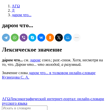
ΛΓΩ
Д
даром что...
даром что...
Лексическое значение
да́ром что...
см.
даром
; союз.; разг.-сниж. Хотя, несмотря на
то, что.
Да́ром что... что молодой, а разумный.
Значение слова
даром что... в толковом онлайн-словаре
Кузнецова С. А.
ΛΓΩ
Лексикографический интернет-портал: онлайн-словари
русского языка