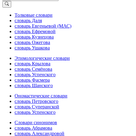
Толковые словари
словарь Даля
словарь Евгеньевой (МАС)
словарь Ефремовой
словарь Кузнецова
словарь Ожегова
словарь Ушакова
Этимологические словари
словарь Крылова
словарь Семёнова
словарь Успенского
словарь Фасмера
словарь Шанского
Ономастические словари
словарь Петровского
словарь Суперанской
словарь Успенского
Словари синонимов
словарь Абрамова
словарь Александровой