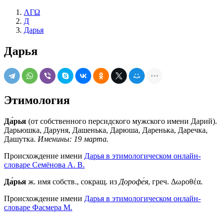
ΛΓΩ
Д
Дарья
Дарья
Этимология
Да́рья
(от собственного персидского мужского имени Дарий).
Дарьюшка, Даруня, Дашенька, Дарюша, Даренька, Даречка,
Дашутка.
Именины: 19 марта.
Происхождение имени
Дарья в этимологическом онлайн-
словаре Семёнова А. В.
Да́рья
ж. имя собств., сокращ. из
Дорофе́я
, греч. Δωροθέα.
Происхождение имени
Дарья в этимологическом онлайн-
словаре Фасмера М.