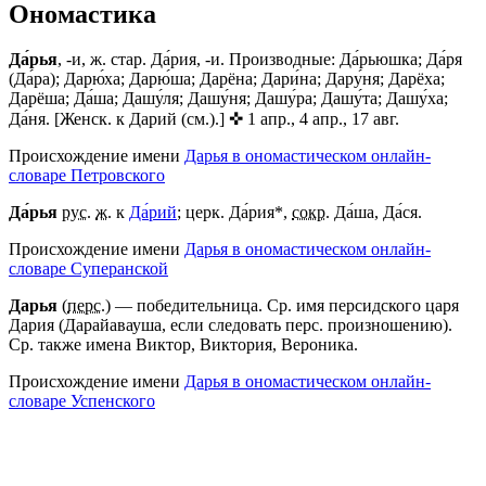
Ономастика
Да́рья
, -и, ж. стар. Да́рия, -и. Производные: Да́рьюшка; Да́ря
(Да́ра); Дарю́ха; Дарю́ша; Дарёна; Дари́на; Дару́ня; Дарёха;
Дарёша; Да́ша; Дашу́ля; Дашу́ня; Дашу́ра; Дашу́та; Дашу́ха;
Да́ня. [Женск. к Дарий (см.).] ✜ 1 апр., 4 апр., 17 авг.
Происхождение имени
Дарья в ономастическом онлайн-
словаре Петровского
Да́рья
рус.
ж.
к
Да́рий
; церк. Да́рия*,
сокр.
Да́ша, Да́ся.
Происхождение имени
Дарья в ономастическом онлайн-
словаре Суперанской
Дарья
(
перс.
) — победительница. Ср. имя персидского царя
Дария (Дарайавауша, если следовать перс. произношению).
Ср. также имена Виктор, Виктория, Вероника.
Происхождение имени
Дарья в ономастическом онлайн-
словаре Успенского