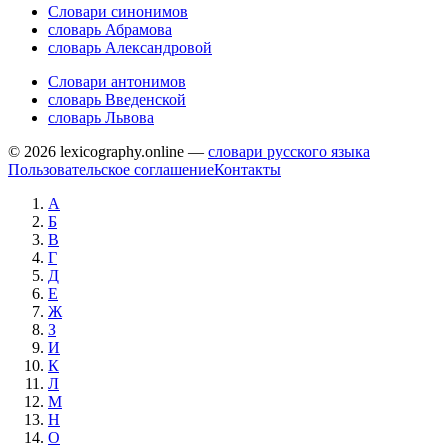
Словари синонимов
словарь Абрамова
словарь Александровой
Словари антонимов
словарь Введенской
словарь Львова
© 2026 lexicography.online —
словари русского языка
Пользовательское соглашение
Контакты
А
Б
В
Г
Д
Е
Ж
З
И
К
Л
М
Н
О