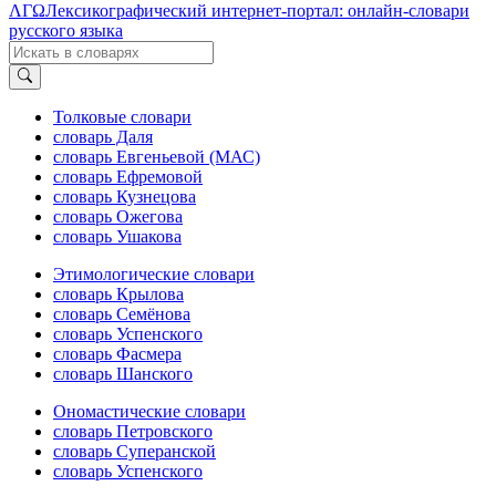
ΛΓΩ
Лексикографический интернет-портал: онлайн-словари
русского языка
Толковые словари
словарь Даля
словарь Евгеньевой (МАС)
словарь Ефремовой
словарь Кузнецова
словарь Ожегова
словарь Ушакова
Этимологические словари
словарь Крылова
словарь Семёнова
словарь Успенского
словарь Фасмера
словарь Шанского
Ономастические словари
словарь Петровского
словарь Суперанской
словарь Успенского