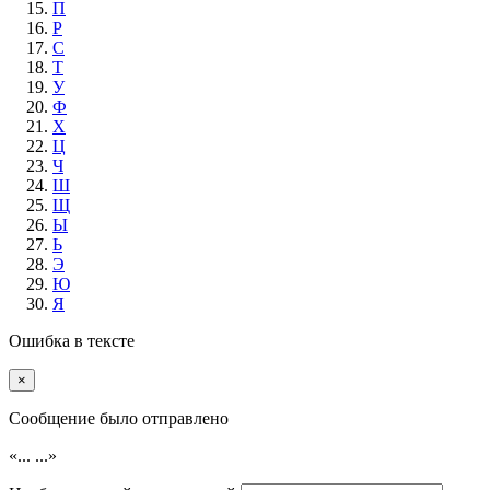
П
Р
С
Т
У
Ф
Х
Ц
Ч
Ш
Щ
Ы
Ь
Э
Ю
Я
Ошибка в тексте
×
Cообщение было отправлено
«...
...»