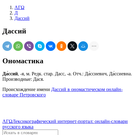
ΛΓΩ
Д
Дассий
Дассий
Ономастика
Да́ссий
, -я, м. Редк. стар. Дасс, -а. Отч.: Да́ссиевич, Да́ссиевна.
Производные: Да́ся.
Происхождение имени
Дассий в ономастическом онлайн-
словаре Петровского
ΛΓΩ
Лексикографический интернет-портал: онлайн-словари
русского языка