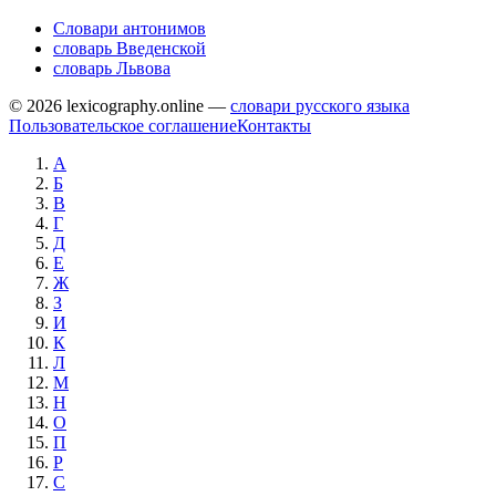
Словари антонимов
словарь Введенской
словарь Львова
© 2026 lexicography.online —
словари русского языка
Пользовательское соглашение
Контакты
А
Б
В
Г
Д
Е
Ж
З
И
К
Л
М
Н
О
П
Р
С