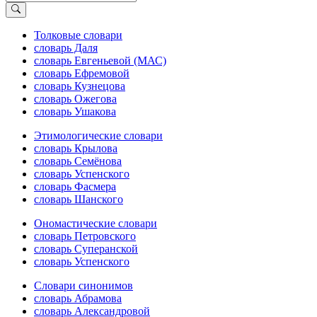
Толковые словари
словарь Даля
словарь Евгеньевой (МАС)
словарь Ефремовой
словарь Кузнецова
словарь Ожегова
словарь Ушакова
Этимологические словари
словарь Крылова
словарь Семёнова
словарь Успенского
словарь Фасмера
словарь Шанского
Ономастические словари
словарь Петровского
словарь Суперанской
словарь Успенского
Словари синонимов
словарь Абрамова
словарь Александровой