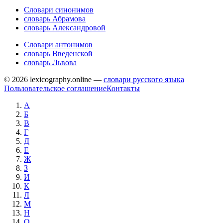
Словари синонимов
словарь Абрамова
словарь Александровой
Словари антонимов
словарь Введенской
словарь Львова
© 2026 lexicography.online —
словари русского языка
Пользовательское соглашение
Контакты
А
Б
В
Г
Д
Е
Ж
З
И
К
Л
М
Н
О