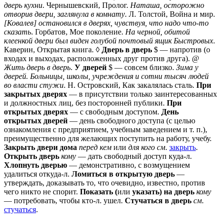
дверь кухни
. Чернышевский, Пролог.
Наташа, осторожно
отворив двери, заглянула в комнату
. Л. Толстой, Война и мир.
[Ковалев] остановился в дверях, чувствуя, что надо что-то
сказать
. Горбатов, Мое поколение.
На черной, обитой
клеенкой двери был виден голубой почтовый ящик Быстровых
.
Каверин, Открытая книга. ◊
Дверь в дверь
$ — напротив (о
входах и выходах, расположенных друг против друга). @
Жить дверь в дверь
.
У дверей
$ — совсем близко.
Зима у
дверей. Больницы, школы, учреждения и сотни тысяч людей
во власти стужи
. Н. Островский, Как закалялась сталь.
При
закрытых дверях
— в присутствии только заинтересованных
и должностных лиц, без посторонней публики.
При
открытых дверях
— с свободным доступом.
День
открытых дверей
— день свободного доступа (с целью
ознакомления с предприятием, учебным заведением и т. п.),
преимущественно для желающих поступить на работу, учебу.
Закрыть двери дома
перед кем
или
для кого
см
.
закрыть
.
Открыть дверь
кому
— дать свободный доступ куда-л.
Хлопнуть дверью
— демонстративно, с возмущением
удалиться откуда-л.
Ломиться в открытую дверь
—
утверждать, доказывать то, что очевидно, известно, против
чего никто не спорит.
Показать (
или
указать) на дверь
кому
— потребовать, чтобы кто-л. ушел.
Стучаться в дверь
см
.
стучаться
.