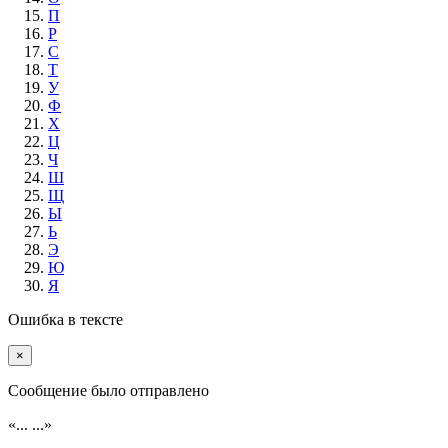
П
Р
С
Т
У
Ф
Х
Ц
Ч
Ш
Щ
Ы
Ь
Э
Ю
Я
Ошибка в тексте
×
Cообщение было отправлено
«...
...»