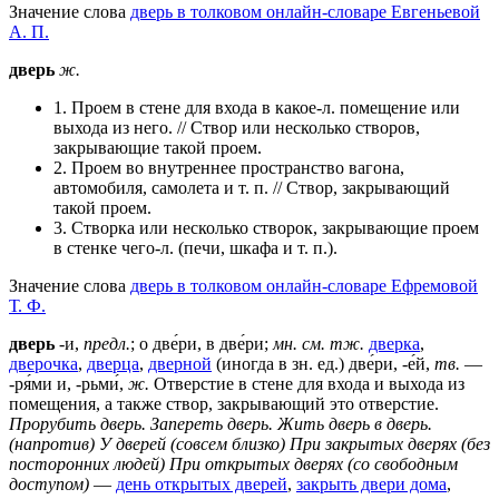
Значение слова
дверь в толковом онлайн-словаре Евгеньевой
А. П.
дверь
ж.
1. Проем в стене для входа в какое-л. помещение или
выхода из него. // Створ или несколько створов,
закрывающие такой проем.
2. Проем во внутреннее пространство вагона,
автомобиля, самолета и т. п. // Створ, закрывающий
такой проем.
3. Створка или несколько створок, закрывающие проем
в стенке чего-л. (печи, шкафа и т. п.).
Значение слова
дверь в толковом онлайн-словаре Ефремовой
Т. Ф.
дверь
-и,
предл.
; о две́ри, в две́ри;
мн.
см. тж.
дверка
,
дверочка
,
дверца
,
дверной
(иногда в зн. ед.) две́ри, -е́й,
тв.
—
-ря́ми и, -рьми́,
ж.
Отверстие в стене для входа и выхода из
помещения, а также створ, закрывающий это отверстие.
Прорубить дверь.
Запереть дверь.
Жить дверь в дверь.
(напротив)
У дверей (совсем близко)
При закрытых дверях (без
посторонних людей)
При открытых дверях (со свободным
доступом)
—
день открытых дверей
,
закрыть двери дома
,