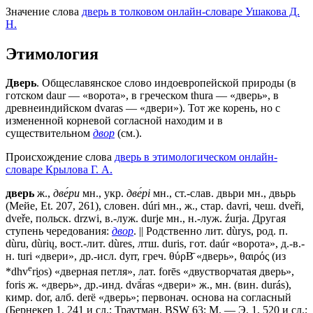
Значение слова
дверь в толковом онлайн-словаре Ушакова Д.
Н.
Этимология
Дверь
. Общеславянское слово индоевропейской природы (в
готском daur — «ворота», в греческом thura — «дверь», в
древнеиндийском dvaras — «двери»). Тот же корень, но с
измененной корневой согласной находим и в
существительном
двор
(см.).
Происхождение слова
дверь в этимологическом онлайн-
словаре Крылова Г. А.
дверь
ж.,
две́ри
мн., укр.
две́рi
мн., ст.-слав.
двьри
мн.,
двьрь
(Мейе, Et. 207, 261), словен. dúri мн., ж., стар. davri, чеш. dveři,
dveře, польск. drzwi, в.-луж. durje мн., н.-луж. źurja. Другая
ступень чередования:
двор
. || Родственно лит. dùrys, род. п.
dùru, dùrių, вост.-лит. dùres, лтш. duris, гот. daúr «ворота», д.-в.-
н. turi «двери», др.-исл. dyrr, греч. θύρΒ̄ «дверь», θαιρός (из
e
*dhv
ri̯os) «дверная петля», лат. forēs «двустворчатая дверь»,
foris ж. «дверь», др.-инд. dvā́ras «двери» ж., мн. (вин. durás),
кимр. dor, алб. derë «дверь»; первонач. основа на согласный
(Бернекер 1, 241 и сл.; Траутман, BSW 63; М. — Э. 1, 520 и сл.;