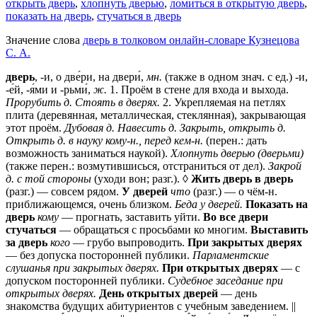
открыть дверь
,
хлопнуть дверью
,
ломиться в открытую дверь
,
показать на дверь
,
стучаться в дверь
Значение слова
дверь в толковом онлайн-словаре Кузнецова
С. А.
дверь
, -и, о две́ри, на двери́,
мн.
(также в одном знач. с ед.) -и,
-е́й, -я́ми и -рьми́,
ж.
1. Проём в стене для входа и выхода.
Прорубить д. Стоять в дверях.
2. Укрепляемая на петлях
плита (деревянная, металлическая, стеклянная), закрывающая
этот проём.
Дубовая д. Навесить д. Закрыть, открыть д.
Открыть д. в науку кому-н., перед кем-н.
(перен.: дать
возможность заниматься наукой).
Хлопнуть дверью (дверьми)
(также перен.: возмутившисься, отстраниться от дел).
Закрой
д. с той стороны
(уходи вон; разг.). ◊
Жить дверь в дверь
(разг.) — совсем рядом.
У дверей
что
(разг.) — о чём-н.
приближающемся, очень близком.
Беда у дверей.
Показать на
дверь
кому
— прогнать, заставить уйти.
Во все двери
стучаться
— обращаться с просьбами ко многим.
Выставить
за дверь
кого
— грубо выпроводить.
При закрытых дверях
— без допуска посторонней публики.
Парламентские
слушанья при закрытых дверях.
При открытых дверях
— с
допуском посторонней публики.
Судебное заседание при
открытых дверях.
День открытых дверей
— день
знакомства будущих абитуриентов с учебным заведением. ||