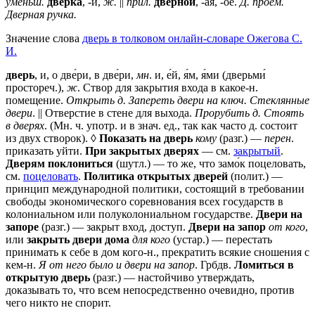
уменьш.
две́рка
, -и,
ж.
||
прил.
дверно́й
, -а́я, -о́е.
Д. проём.
Дверная ручка.
Значение слова
дверь в толковом онлайн-словаре Ожегова C.
И.
дверь
, и, о две́ри, в две́ри,
мн
. и, е́й, я́м, я́ми (дверьми́
простореч.),
ж
. Створ для закрытия входа в какое-н.
помещение.
Открыть д. Запереть двери на ключ. Стеклянные
двери
. || Отверстие в стене для выхода.
Прорубить д. Стоять
в дверях
. (Мн. ч. употр. и в знач. ед., так как часто д. состоит
из двух створок). ◊
Показать на дверь
кому
(разг.) —
перен
.
приказать уйти.
При закрытых дверях
— см.
закрытый
.
Дверям поклониться
(шутл.) — то же, что замо́к поцеловать,
см.
поцеловать
.
Политика открытых дверей
(полит.) —
принцип международной политики, состоящий в требовании
свободы экономического соревнования всех государств в
колониальном или полуколониальном государстве.
Двери на
запоре
(разг.) — закрыт вход, доступ.
Двери на запор
от кого
,
или
закрыть двери дома
для кого
(устар.) — перестать
принимать к себе в дом кого-н., прекратить всякие сношения с
кем-н.
Я от него было и двери на запор
. Грбдв.
Ломиться в
открытую дверь
(разг.) — настойчиво утверждать,
доказывать то, что всем непосредственно очевидно, против
чего никто не спорит.