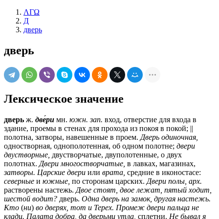
ΛΓΩ
Д
дверь
дверь
Лексическое значение
дверь
ж.
две́ри
мн.
южн.
зап.
вход, отверстие для входа в
здание, проемы в стенах для прохода из покоя в покой; ||
полотна, затворы, навешенные в проем.
Дверь одиночная,
одностворная, однополотенная, об одном полотне;
двери
двустворные,
двустворчатые, двуполотенные, о двух
полотнах.
Двери многостворчатые,
в лавках, магазинах,
затворы.
Царские двери
или
врата,
средние в иконостасе:
северные
и
южные,
по сторонам царских.
Двери полы,
арх.
растворены настежь.
Двое стоят, двое лежат, пятый ходит,
шестой водит?
дверь.
Одна дверь на замок, другая настежь.
Кто
(
ни
)
во дверях, тот и Терех. Промеж двери пальца не
клади. Палата добра, да дверьми утла,
сплетни.
Не бывал я