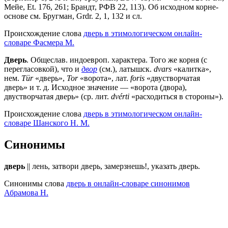
Мейе, Et. 176, 261; Брандт, РФВ 22, 113). Об исходном корне-
основе см. Бругман, Grdr. 2, 1, 132 и сл.
Происхождение слова
дверь в этимологическом онлайн-
словаре Фасмера М.
Дверь
. Общеслав. индоевроп. характера. Того же корня (с
перегласовкой), что и
двор
(см.), латышск.
dvars
«калитка»,
нем.
Tür
«дверь»,
Tor
«ворота», лат.
foris
«двустворчатая
дверь» и т. д. Исходное значение — «ворота (двора),
двустворчатая дверь» (ср. лит.
dvérti
«расходиться в стороны»).
Происхождение слова
дверь в этимологическом онлайн-
словаре Шанского Н. М.
Синонимы
дверь
|| лень, затвори дверь, замерзнешь!, указать дверь.
Синонимы слова
дверь в онлайн-словаре синонимов
Абрамова Н.