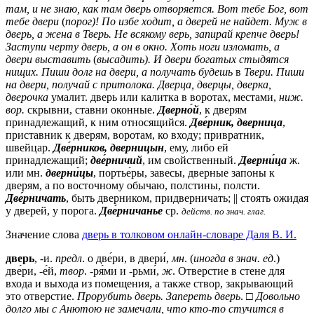
там, и не знаю, как там дверь отворяется. Вот тебе Бог, вот
тебе двери
(
порог)! По избе ходит, а дверей не найдет. Муж в
дверь, а жена в Тверь. Не всякому верь, запирай крепче дверь!
Заступи черту дверь, а он в окно. Хоть ноги изломать, а
двери выставить
(
высадить). И двери богатых стыдятся
нищих. Пиши долг на двери, а получать будешь
в
Твери. Пиши
на двери, получай с притолока. Дверца, дверцы, дверка,
дверочка
умалит.
дверь или калитка в воротах, местами,
ниж.
вор.
скрывни, ставни оконные.
Дверно́й
, к дверям
принадлежащий, к ним относящийся.
Две́рник, дверница
,
приставник к дверям, воротам, ко входу; привратник,
швейцар.
Две́рников, дверницын
, ему, либо ей
принадлежащий;
две́рничий
, им свойственный.
Дверни́ца
ж.
или
мн.
дверни́цы
, портье́ры, завесы, дверные запоны к
дверям, а по восточному обычаю, полстины, полсти.
Две́рничать
, быть дверником, придверничать; || стоять ожидая
у дверей, у порога.
Две́рничанье
ср.
действ. по знач. глаг.
Значение слова
дверь в толковом онлайн-словаре Даля В. И.
дверь
, -и.
предл
. о две́ри, в двери́,
мн
. (
иногда в знач. ед
.)
две́ри, -е́й,
твор
. -ря́ми и -рьми́,
ж
. Отверстие в стене для
входа и выхода из помещения, а также створ, закрывающий
это отверстие.
Прорубить дверь. Запереть дверь
. □
Довольно
долго мы с Анютою не замечали, что кто-то стучится в