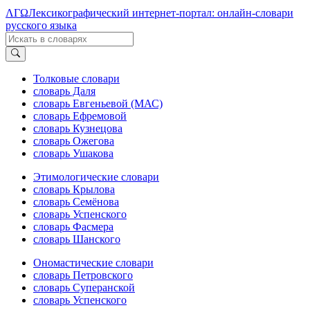
ΛΓΩ
Лексикографический интернет-портал: онлайн-словари
русского языка
Толковые словари
словарь Даля
словарь Евгеньевой (МАС)
словарь Ефремовой
словарь Кузнецова
словарь Ожегова
словарь Ушакова
Этимологические словари
словарь Крылова
словарь Семёнова
словарь Успенского
словарь Фасмера
словарь Шанского
Ономастические словари
словарь Петровского
словарь Суперанской
словарь Успенского