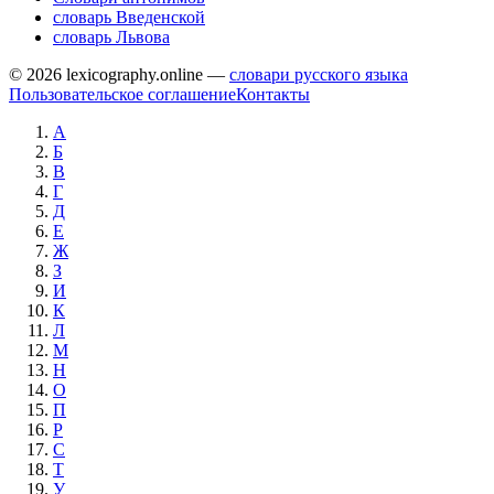
словарь Введенской
словарь Львова
© 2026 lexicography.online —
словари русского языка
Пользовательское соглашение
Контакты
А
Б
В
Г
Д
Е
Ж
З
И
К
Л
М
Н
О
П
Р
С
Т
У