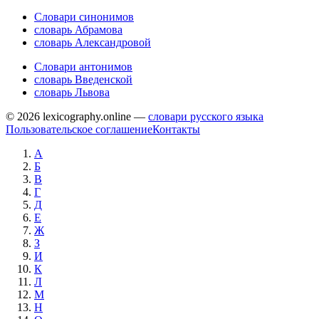
Словари синонимов
словарь Абрамова
словарь Александровой
Словари антонимов
словарь Введенской
словарь Львова
© 2026 lexicography.online —
словари русского языка
Пользовательское соглашение
Контакты
А
Б
В
Г
Д
Е
Ж
З
И
К
Л
М
Н