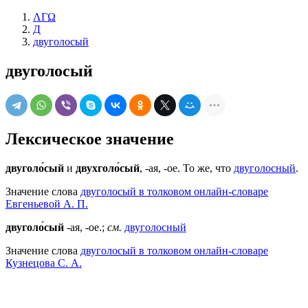
ΛΓΩ
Д
двуголосый
двуголосый
Лексическое значение
двуголо́сый
и
двухголо́сый
, -ая, -ое. То же, что
двуголосный
.
Значение слова
двуголосый в толковом онлайн-словаре
Евгеньевой А. П.
двуголо́сый
-ая, -ое.;
см.
двуголосный
Значение слова
двуголосый в толковом онлайн-словаре
Кузнецова С. А.