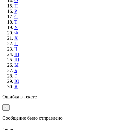
О
П
Р
С
Т
У
Ф
Х
Ц
Ч
Ш
Щ
Ы
Ь
Э
Ю
Я
Ошибка в тексте
×
Cообщение было отправлено
«...
...»