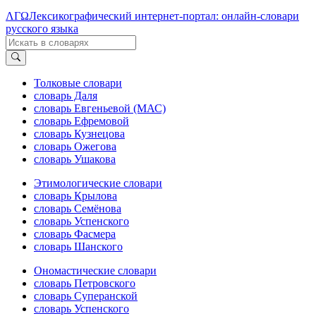
ΛΓΩ
Лексикографический интернет-портал: онлайн-словари
русского языка
Толковые словари
словарь Даля
словарь Евгеньевой (МАС)
словарь Ефремовой
словарь Кузнецова
словарь Ожегова
словарь Ушакова
Этимологические словари
словарь Крылова
словарь Семёнова
словарь Успенского
словарь Фасмера
словарь Шанского
Ономастические словари
словарь Петровского
словарь Суперанской
словарь Успенского