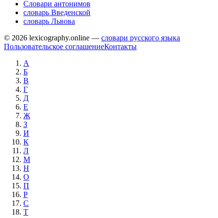
Словари антонимов
словарь Введенской
словарь Львова
© 2026 lexicography.online —
словари русского языка
Пользовательское соглашение
Контакты
А
Б
В
Г
Д
Е
Ж
З
И
К
Л
М
Н
О
П
Р
С
Т