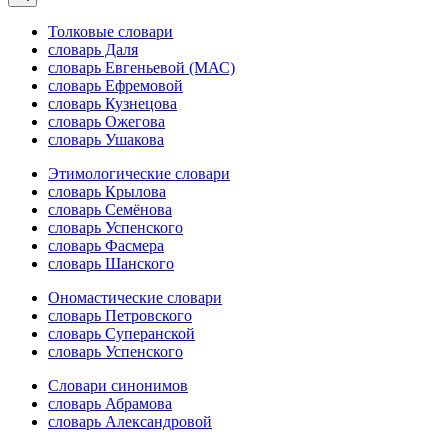
Толковые словари
словарь Даля
словарь Евгеньевой (МАС)
словарь Ефремовой
словарь Кузнецова
словарь Ожегова
словарь Ушакова
Этимологические словари
словарь Крылова
словарь Семёнова
словарь Успенского
словарь Фасмера
словарь Шанского
Ономастические словари
словарь Петровского
словарь Суперанской
словарь Успенского
Словари синонимов
словарь Абрамова
словарь Александровой