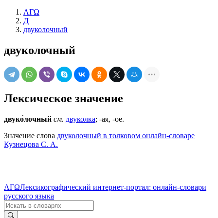
ΛΓΩ
Д
двуколочный
двуколочный
Лексическое значение
двуко́лочный
см.
двуколка
; -ая, -ое.
Значение слова
двуколочный в толковом онлайн-словаре
Кузнецова С. А.
ΛΓΩ
Лексикографический интернет-портал: онлайн-словари
русского языка