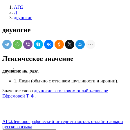
ΛΓΩ
Д
двуногие
двуногие
Лексическое значение
двуно́гие
мн.
разг.
1. Люди (обычно с оттенком шутливости и иронии).
Значение слова
двуногие в толковом онлайн-словаре
Ефремовой Т. Ф.
ΛΓΩ
Лексикографический интернет-портал: онлайн-словари
русского языка