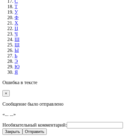
С
Т
У
Ф
Х
Ц
Ч
Ш
Щ
Ы
Ь
Э
Ю
Я
Ошибка в тексте
×
Cообщение было отправлено
«...
...»
Необязательный комментарий:
Закрыть
Отправить