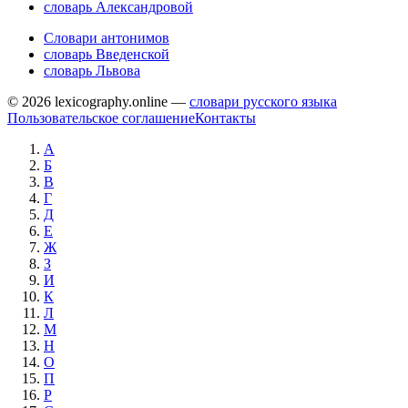
словарь Александровой
Словари антонимов
словарь Введенской
словарь Львова
© 2026 lexicography.online —
словари русского языка
Пользовательское соглашение
Контакты
А
Б
В
Г
Д
Е
Ж
З
И
К
Л
М
Н
О
П
Р