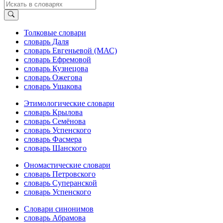
Толковые словари
словарь Даля
словарь Евгеньевой (МАС)
словарь Ефремовой
словарь Кузнецова
словарь Ожегова
словарь Ушакова
Этимологические словари
словарь Крылова
словарь Семёнова
словарь Успенского
словарь Фасмера
словарь Шанского
Ономастические словари
словарь Петровского
словарь Суперанской
словарь Успенского
Словари синонимов
словарь Абрамова