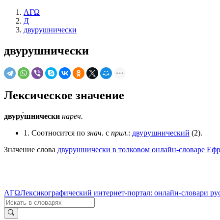
ΛΓΩ
Д
двурушнически
двурушнически
Лексическое значение
двуру́шнически
нареч.
1. Соотносится по
знач.
с
прил.
:
двурушнический
(2).
Значение слова
двурушнически в толковом онлайн-словаре Ефр
ΛΓΩ
Лексикографический интернет-портал: онлайн-словари ру