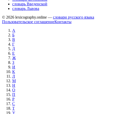
словарь Введенской
словарь Львова
© 2026 lexicography.online —
словари русского языка
Пользовательское соглашение
Контакты
А
Б
В
Г
Д
Е
Ж
З
И
К
Л
М
Н
О
П
Р
С
Т
У