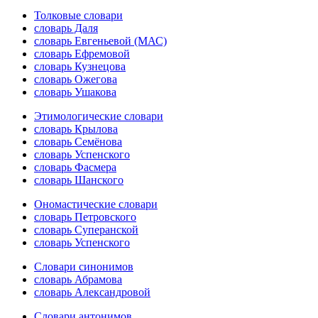
Толковые словари
словарь Даля
словарь Евгеньевой (МАС)
словарь Ефремовой
словарь Кузнецова
словарь Ожегова
словарь Ушакова
Этимологические словари
словарь Крылова
словарь Семёнова
словарь Успенского
словарь Фасмера
словарь Шанского
Ономастические словари
словарь Петровского
словарь Суперанской
словарь Успенского
Словари синонимов
словарь Абрамова
словарь Александровой
Словари антонимов