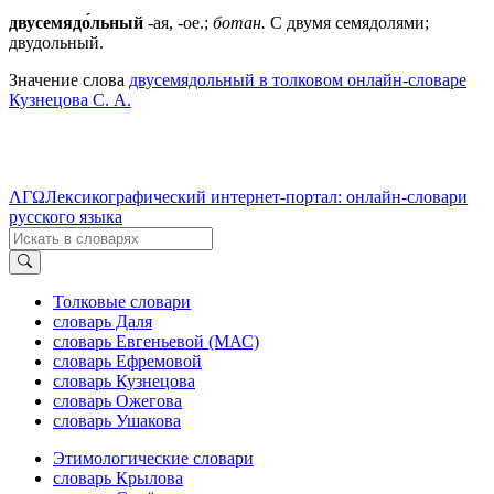
двусемядо́льный
-ая, -ое.;
ботан.
С двумя семядолями;
двудольный.
Значение слова
двусемядольный в толковом онлайн-словаре
Кузнецова С. А.
ΛΓΩ
Лексикографический интернет-портал: онлайн-словари
русского языка
Толковые словари
словарь Даля
словарь Евгеньевой (МАС)
словарь Ефремовой
словарь Кузнецова
словарь Ожегова
словарь Ушакова
Этимологические словари
словарь Крылова