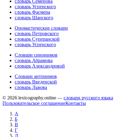
словарь Семёнова
словарь Успенского
словарь Фасмера
словарь Шанского
Ономастические словари
словарь Петровского
словарь Суперанской
словарь Успенского
Словари синонимов
словарь Абрамова
словарь Александровой
Словари антонимов
словарь Введенской
словарь Львова
© 2026 lexicography.online —
словари русского языка
Пользовательское соглашение
Контакты
А
Б
В
Г
Д