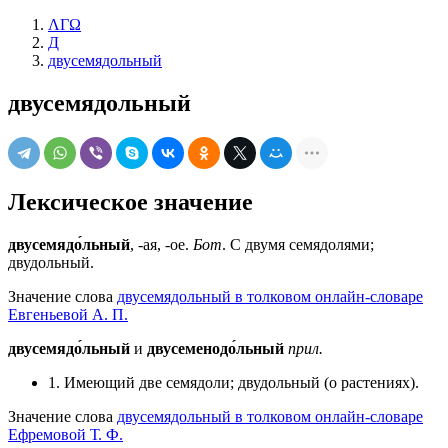
ΛΓΩ
Д
двусемядольный
двусемядольный
Лексическое значение
двусемядо́льный
, -ая, -ое.
Бот
. С двумя семядолями;
двудольный.
Значение слова
двусемядольный в толковом онлайн-словаре
Евгеньевой А. П.
двусемядо́льный
и
двусеменодо́льный
прил.
1. Имеющий две семядоли; двудольный (о растениях).
Значение слова
двусемядольный в толковом онлайн-словаре
Ефремовой Т. Ф.