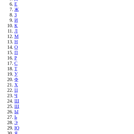
Е
Ж
З
И
К
Л
М
Н
О
П
Р
С
Т
У
Ф
Х
Ц
Ч
Ш
Щ
Ы
Ь
Э
Ю
Я