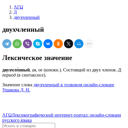
ΛΓΩ
Д
двухчленный
двухчленный
Лексическое значение
двухчле́нный
, ая, ое (книжн.). Состоящий из двух членов.
Д.
период
(в синтаксисе).
Значение слова
двухчленный в толковом онлайн-словаре
Ушакова Д. Н.
ΛΓΩ
Лексикографический интернет-портал: онлайн-словари
русского языка