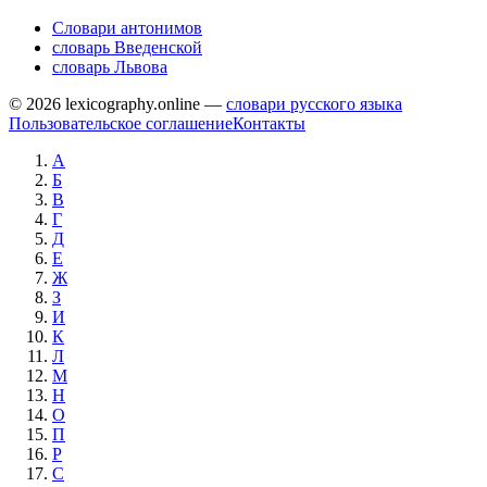
Словари антонимов
словарь Введенской
словарь Львова
© 2026 lexicography.online —
словари русского языка
Пользовательское соглашение
Контакты
А
Б
В
Г
Д
Е
Ж
З
И
К
Л
М
Н
О
П
Р
С