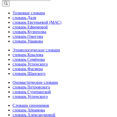
Толковые словари
словарь Даля
словарь Евгеньевой (МАС)
словарь Ефремовой
словарь Кузнецова
словарь Ожегова
словарь Ушакова
Этимологические словари
словарь Крылова
словарь Семёнова
словарь Успенского
словарь Фасмера
словарь Шанского
Ономастические словари
словарь Петровского
словарь Суперанской
словарь Успенского
Словари синонимов
словарь Абрамова
словарь Александровой