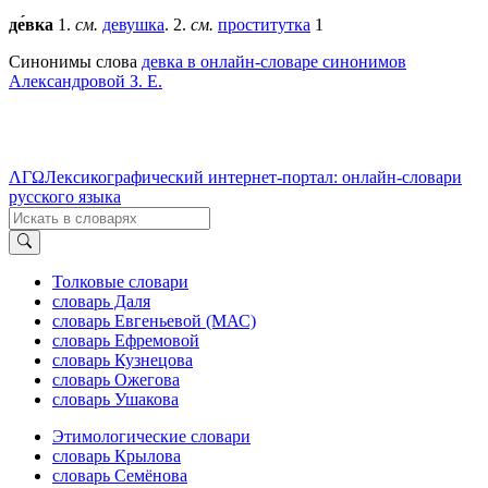
де́вка
1.
см.
девушка
. 2.
см.
проститутка
1
Синонимы слова
девка в онлайн-словаре синонимов
Александровой З. Е.
ΛΓΩ
Лексикографический интернет-портал: онлайн-словари
русского языка
Толковые словари
словарь Даля
словарь Евгеньевой (МАС)
словарь Ефремовой
словарь Кузнецова
словарь Ожегова
словарь Ушакова
Этимологические словари
словарь Крылова
словарь Семёнова