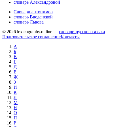
словарь Александровой
Словари антонимов
словарь Введенской
словарь Львова
© 2026 lexicography.online —
словари русского языка
Пользовательское соглашение
Контакты
А
Б
В
Г
Д
Е
Ж
З
И
К
Л
М
Н
О
П
Р