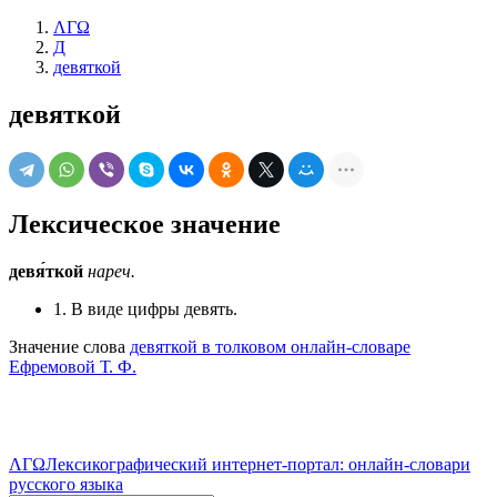
ΛΓΩ
Д
девяткой
девяткой
Лексическое значение
девя́ткой
нареч.
1. В виде цифры девять.
Значение слова
девяткой в толковом онлайн-словаре
Ефремовой Т. Ф.
ΛΓΩ
Лексикографический интернет-портал: онлайн-словари
русского языка