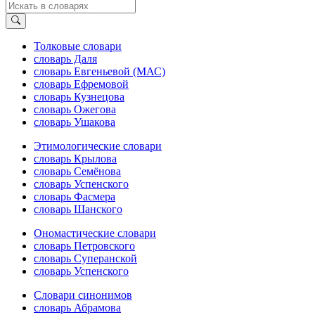
Толковые словари
словарь Даля
словарь Евгеньевой (МАС)
словарь Ефремовой
словарь Кузнецова
словарь Ожегова
словарь Ушакова
Этимологические словари
словарь Крылова
словарь Семёнова
словарь Успенского
словарь Фасмера
словарь Шанского
Ономастические словари
словарь Петровского
словарь Суперанской
словарь Успенского
Словари синонимов
словарь Абрамова