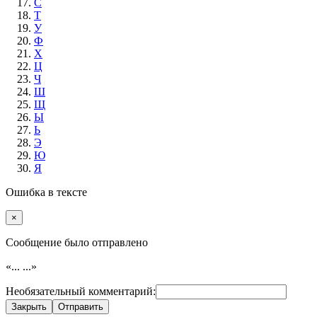
С
Т
У
Ф
Х
Ц
Ч
Ш
Щ
Ы
Ь
Э
Ю
Я
Ошибка в тексте
×
Cообщение было отправлено
«...
...»
Необязательный комментарий:
Закрыть
Отправить