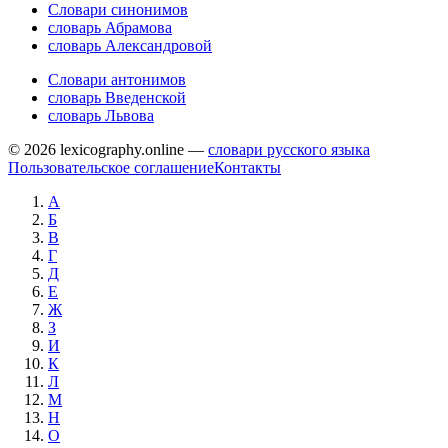
Словари синонимов
словарь Абрамова
словарь Александровой
Словари антонимов
словарь Введенской
словарь Львова
© 2026 lexicography.online —
словари русского языка
Пользовательское соглашение
Контакты
А
Б
В
Г
Д
Е
Ж
З
И
К
Л
М
Н
О