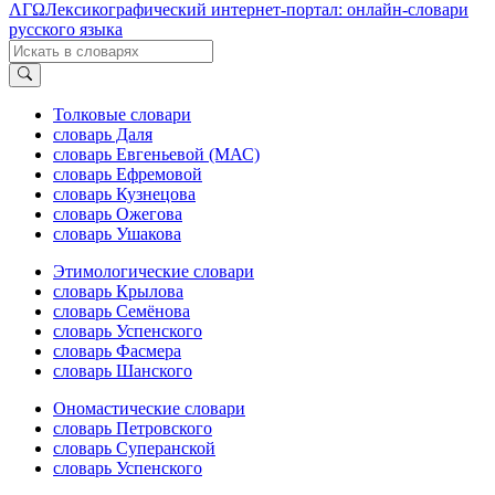
ΛΓΩ
Лексикографический интернет-портал: онлайн-словари
русского языка
Толковые словари
словарь Даля
словарь Евгеньевой (МАС)
словарь Ефремовой
словарь Кузнецова
словарь Ожегова
словарь Ушакова
Этимологические словари
словарь Крылова
словарь Семёнова
словарь Успенского
словарь Фасмера
словарь Шанского
Ономастические словари
словарь Петровского
словарь Суперанской
словарь Успенского