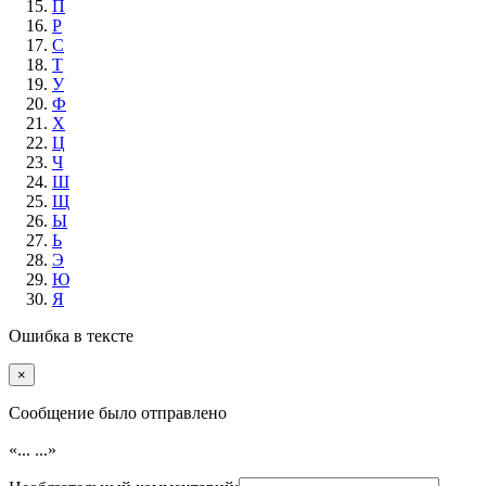
П
Р
С
Т
У
Ф
Х
Ц
Ч
Ш
Щ
Ы
Ь
Э
Ю
Я
Ошибка в тексте
×
Cообщение было отправлено
«...
...»