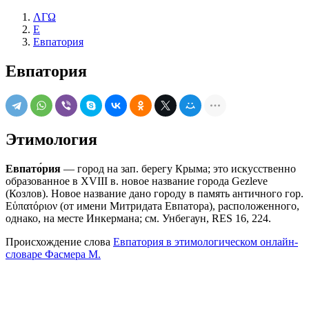
ΛΓΩ
Е
Евпатория
Евпатория
Этимология
Евпато́рия
— город на зап. берегу Крыма; это искусственно
образованное в XVIII в. новое название города Gezleve
(Козлов). Новое название дано городу в память античного гор.
Εὑπατόριον (от имени Митридата Евпатора), расположенного,
однако, на месте Инкермана; см. Унбегаун, RES 16, 224.
Происхождение слова
Евпатория в этимологическом онлайн-
словаре Фасмера М.