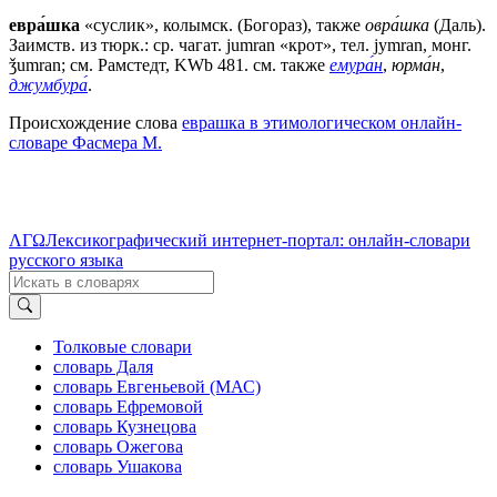
евра́шка
«суслик», колымск. (Богораз), также
овра́шка
(Даль).
Заимств. из тюрк.: ср. чагат. jumran «крот», тел. jymran, монг.
ǯumran; см. Рамстедт, KWb 481. см. также
емура́н
,
юрма́н
,
джумбура́
.
Происхождение слова
еврашка в этимологическом онлайн-
словаре Фасмера М.
ΛΓΩ
Лексикографический интернет-портал: онлайн-словари
русского языка
Толковые словари
словарь Даля
словарь Евгеньевой (МАС)
словарь Ефремовой
словарь Кузнецова
словарь Ожегова
словарь Ушакова