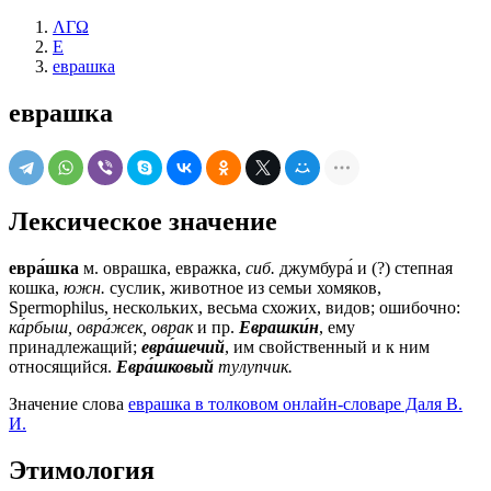
ΛΓΩ
Е
еврашка
еврашка
Лексическое значение
евра́шка
м.
оврашка, евражка,
сиб.
джумбура́ и (?) степная
кошка,
южн.
суслик, животное из семьи хомяков,
Spermophilus, нескольких, весьма схожих, видов; ошибочно:
ка́рбыш, овра́жек, оврак
и пр.
Еврашки́н
, ему
принадлежащий;
евра́шечий
, им свойственный и к ним
относящийся.
Евра́шковый
тулупчик.
Значение слова
еврашка в толковом онлайн-словаре Даля В.
И.
Этимология