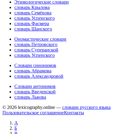
Этимологические словари
словарь Крылова
словарь Семёнова
словарь Успенского
словарь Фасмера
словарь Шанского
Ономастические словари
словарь Петровского
словарь Суперанской
словарь Успенского
Словари синонимов
словарь Абрамова
словарь Александровой
Словари антонимов
словарь Введенской
словарь Львова
© 2026 lexicography.online —
словари русского языка
Пользовательское соглашение
Контакты
А
Б
В