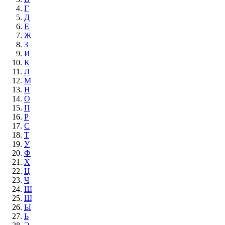
Г
Д
Е
Ж
З
И
К
Л
М
Н
О
П
Р
С
Т
У
Ф
Х
Ц
Ч
Ш
Щ
Ы
Ь