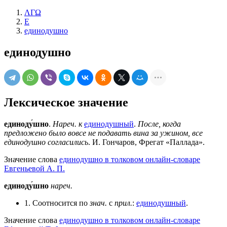
ΛΓΩ
Е
единодушно
единодушно
Лексическое значение
единоду́шно
.
Нареч. к
единодушный
.
После, когда
предложено было вовсе не подавать вина за ужином, все
единодушно согласились
. И. Гончаров, Фрегат «Паллада».
Значение слова
единодушно в толковом онлайн-словаре
Евгеньевой А. П.
единоду́шно
нареч.
1. Соотносится по
знач.
с
прил.
:
единодушный
.
Значение слова
единодушно в толковом онлайн-словаре