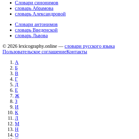
Словари синонимов
словарь Абрамова
словарь Александровой
Словари антонимов
словарь Введенской
словарь Львова
© 2026 lexicography.online —
словари русского языка
Пользовательское соглашение
Контакты
А
Б
В
Г
Д
Е
Ж
З
И
К
Л
М
Н
О