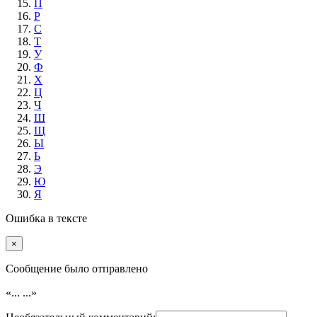
П
Р
С
Т
У
Ф
Х
Ц
Ч
Ш
Щ
Ы
Ь
Э
Ю
Я
Ошибка в тексте
×
Cообщение было отправлено
«...
...»