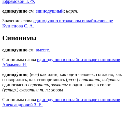
Ефремовой Т. Ф.
единоду́шно
см.
единодушный
;
нареч.
Значение слова
единодушно в толковом онлайн-словаре
Кузнецова С. А.
Синонимы
единодушно
см.
вместе
.
Синонимы слова
единодушно в онлайн-словаре синонимов
Абрамова Н.
единоду́шно
, (все) как один, как один человек, согласно; как
сговорились, как сговорившись (
разг.
) /
признать, избрать
:
единогласно /
признать, заявить
: в один голос; в голос
(
устар.
)
сказать и т. п.
: хором
Синонимы слова
единодушно в онлайн-словаре синонимов
Александровой З. Е.