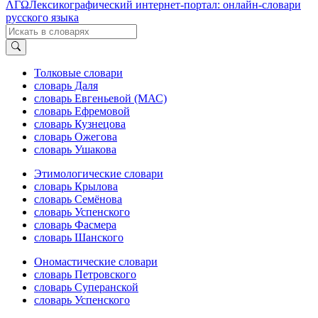
ΛΓΩ
Лексикографический интернет-портал: онлайн-словари
русского языка
Толковые словари
словарь Даля
словарь Евгеньевой (МАС)
словарь Ефремовой
словарь Кузнецова
словарь Ожегова
словарь Ушакова
Этимологические словари
словарь Крылова
словарь Семёнова
словарь Успенского
словарь Фасмера
словарь Шанского
Ономастические словари
словарь Петровского
словарь Суперанской
словарь Успенского