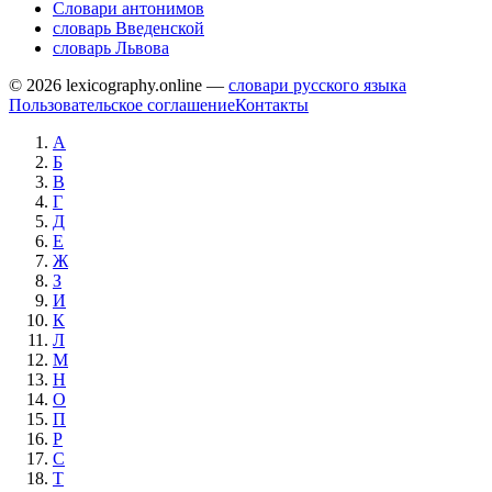
Словари антонимов
словарь Введенской
словарь Львова
© 2026 lexicography.online —
словари русского языка
Пользовательское соглашение
Контакты
А
Б
В
Г
Д
Е
Ж
З
И
К
Л
М
Н
О
П
Р
С
Т