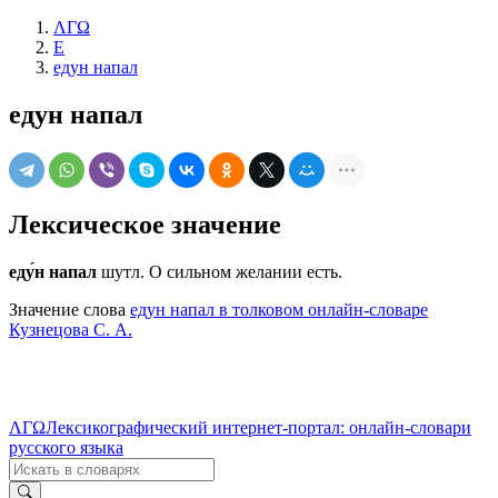
ΛΓΩ
Е
едун напал
едун напал
Лексическое значение
еду́н напал
шутл. О сильном желании есть.
Значение слова
едун напал в толковом онлайн-словаре
Кузнецова С. А.
ΛΓΩ
Лексикографический интернет-портал: онлайн-словари
русского языка