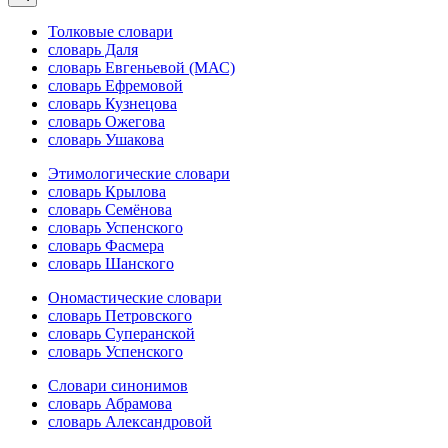
Толковые словари
словарь Даля
словарь Евгеньевой (МАС)
словарь Ефремовой
словарь Кузнецова
словарь Ожегова
словарь Ушакова
Этимологические словари
словарь Крылова
словарь Семёнова
словарь Успенского
словарь Фасмера
словарь Шанского
Ономастические словари
словарь Петровского
словарь Суперанской
словарь Успенского
Словари синонимов
словарь Абрамова
словарь Александровой