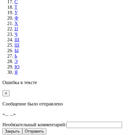
С
Т
У
Ф
Х
Ц
Ч
Ш
Щ
Ы
Ь
Э
Ю
Я
Ошибка в тексте
×
Cообщение было отправлено
«...
...»
Необязательный комментарий:
Закрыть
Отправить