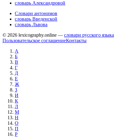
словарь Александровой
Словари антонимов
словарь Введенской
словарь Львова
© 2026 lexicography.online —
словари русского языка
Пользовательское соглашение
Контакты
А
Б
В
Г
Д
Е
Ж
З
И
К
Л
М
Н
О
П
Р