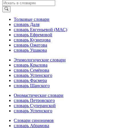
Толковые словари
словарь Даля
словарь Евгеньевой (МАС)
словарь Ефремовой
словарь Кузнецова
словарь Ожегова
словарь Ушакова
Этимологические словари
словарь Крылова
словарь Семёнова
словарь Успенского
словарь Фасмера
словарь Шанского
Ономастические словари
словарь Петровского
словарь Суперанской
словарь Успенского
Словари синонимов
словарь Абрамова