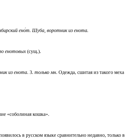
бирский ено́т.
Шуба, воротник из енота.
во енотовых
(сущ.).
ник из енота
.
3
.
только мн
. Одежда, сшитая из такого меха
ение «соболиная кошка».
оявилось в русском языке сравнительно недавно, только в