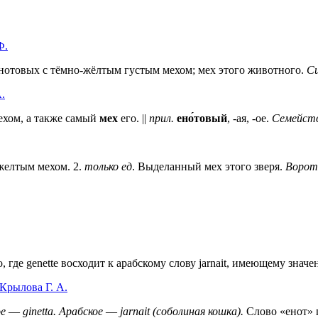
Ф.
нотовых с тёмно-жёлтым густым мехом; мех этого животного.
Си
.
хом, а также самый
мех
его. ||
прил.
ено́товый
, -ая, -ое.
Семейст
ожелтым мехом.
2
.
только ед
. Выделанный мех этого зверя.
Ворот
 где genette восходит к арабскому слову jarnait, имеющему знач
Крылова Г. А.
ое
—
ginetta.
Арабское
—
jarnait (соболиная кошка).
Слово «енот» п