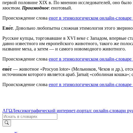
первой половине XIX в. По мнению исследователей, оно было 
хвостом.
Производное
: енотовый.
Происхождение слова
енот в этимологическом онлайн-словаре
Ено́т
. Довольно любопытна сложная этимология этого звериног
Русские купцы, торговавшие в XVI веке с Западом, впервые ст
давно известного им европейского животного, такого же полоса
название меха, а затем — и самого новомодного животного.
Происхождение слова
енот в этимологическом онлайн-словаре 
ено́т
— животное «Procyon lotor» (Мельников, Чехов и др.), отс
источником которого является араб. ǰarnaiṭ «соболиная кошка»;
Происхождение слова
енот в этимологическом онлайн-словаре
ΛΓΩ
Лексикографический интернет-портал: онлайн-словари ру