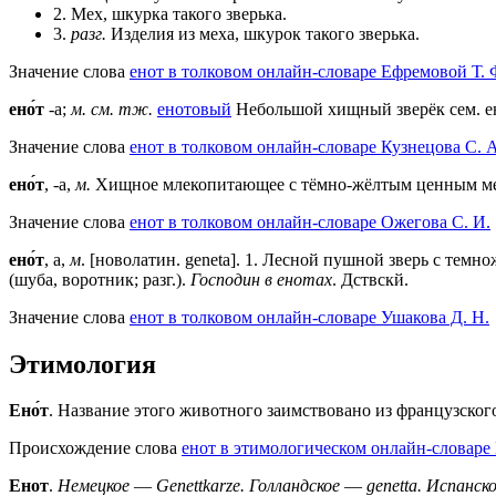
2. Мех, шкурка такого зверька.
3.
разг.
Изделия из меха, шкурок такого зверька.
Значение слова
енот в толковом онлайн-словаре Ефремовой Т. 
ено́т
-а;
м.
см. тж.
енотовый
Небольшой хищный зверёк сем. е
Значение слова
енот в толковом онлайн-словаре Кузнецова С. А
ено́т
, -а,
м.
Хищное млекопитающее с тёмно-жёлтым ценным ме
Значение слова
енот в толковом онлайн-словаре Ожегова C. И.
ено́т
, а,
м
. [новолатин. geneta].
1
. Лесной пушной зверь с темн
(шуба, воротник; разг.).
Господин в енотах
. Дствскй.
Значение слова
енот в толковом онлайн-словаре Ушакова Д. Н.
Этимология
Ено́т
. Название этого животного заимствовано из французского,
Происхождение слова
енот в этимологическом онлайн-словаре 
Енот
.
Немецкое
—
Genettkarze.
Голландское
—
genetta.
Испанск