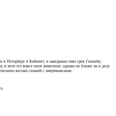
ли в Петербург в Кабинет, и заведывал ими грек
Геннади;
a; и хотя это вовсе иное животное, однако не ближе ли к делу
описанио весьма схожий с американским.
о.