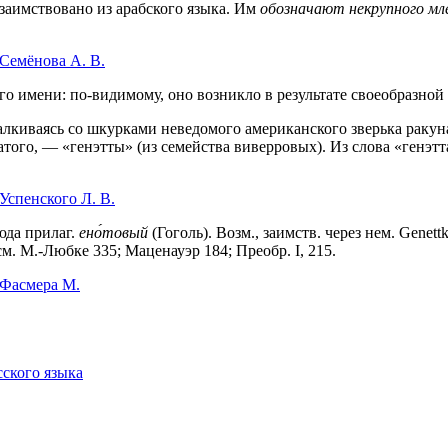
заимствовано из арабского языка. Им
обозначают некрупного мл
 Семёнова А. В.
о имени: по-видимому, оно возникло в результате своеобразной
алкиваясь со шкурками неведомого американского зверька ракуна
того, — «генэтты» (из семейства виверровых). Из слова «генэтт
Успенского Л. В.
юда прилаг.
ено́товый
(Гоголь). Возм., заимств. через нем. Genettka
 см. М.-Любке 335; Маценауэр 184; Преобр. I, 215.
 Фасмера М.
сского языка