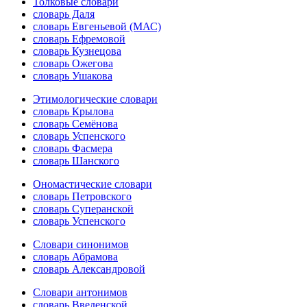
Толковые словари
словарь Даля
словарь Евгеньевой (МАС)
словарь Ефремовой
словарь Кузнецова
словарь Ожегова
словарь Ушакова
Этимологические словари
словарь Крылова
словарь Семёнова
словарь Успенского
словарь Фасмера
словарь Шанского
Ономастические словари
словарь Петровского
словарь Суперанской
словарь Успенского
Словари синонимов
словарь Абрамова
словарь Александровой
Словари антонимов
словарь Введенской