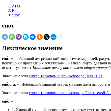
ΛΓΩ
Е
енот
енот
Лексическое значение
ено́т
м.
небольшой американский зверь семьи медведей, ракун, м
покупщики прозвали их
генадиевыми,
из чего, будто, сделали 
искать тут связи?
Ено́товые
меха у нас в самом общем употреб
Значение слова
енот в толковом онлайн-словаре Даля В. И.
ено́т
, -а,
м
. Небольшой хищный зверек с темно-желтым густым м
Значение слова
енот в толковом онлайн-словаре Евгеньевой А.
ено́т
м.
1. Хищный пушной зверек с темно-желтым густым мехом