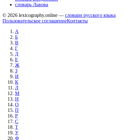
словарь Львова
© 2026 lexicography.online —
словари русского языка
Пользовательское соглашение
Контакты
А
Б
В
Г
Д
Е
Ж
З
И
К
Л
М
Н
О
П
Р
С
Т
У
Ф