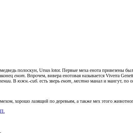
едведь полоскун, Ursus lotor. Первые меха енота привезены бы
иаконец
енот.
Впрочем, вивера енотовая называется Viverra Genett
лении.
В
южн.-сиб.
есть зверь
енот, местно
манал и мангут, по 
ехом, хорошо лазящий по деревьям, а также мех этого животног
 П.
.