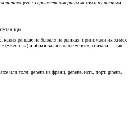
екопитающего с серо-желто-черным мехом и пушистым
 путаницы.
́, каких раньше не бывало на рынках, принимали их за мех
а» («женэтт») и образовалось наше «енот»; сначала — как
tze или голл. genetta из франц. genette, исп., порт. ginetta,