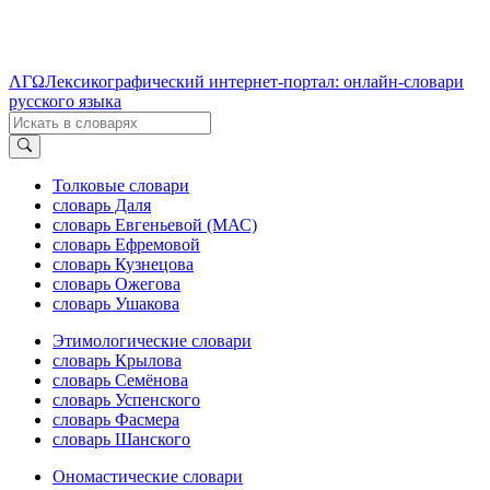
ΛΓΩ
Лексикографический интернет-портал: онлайн-словари
русского языка
Толковые словари
словарь Даля
словарь Евгеньевой (МАС)
словарь Ефремовой
словарь Кузнецова
словарь Ожегова
словарь Ушакова
Этимологические словари
словарь Крылова
словарь Семёнова
словарь Успенского
словарь Фасмера
словарь Шанского
Ономастические словари