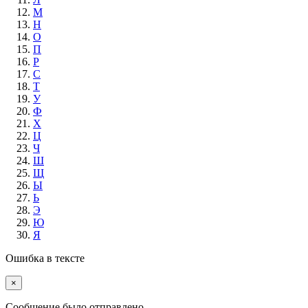
М
Н
О
П
Р
С
Т
У
Ф
Х
Ц
Ч
Ш
Щ
Ы
Ь
Э
Ю
Я
Ошибка в тексте
×
Cообщение было отправлено