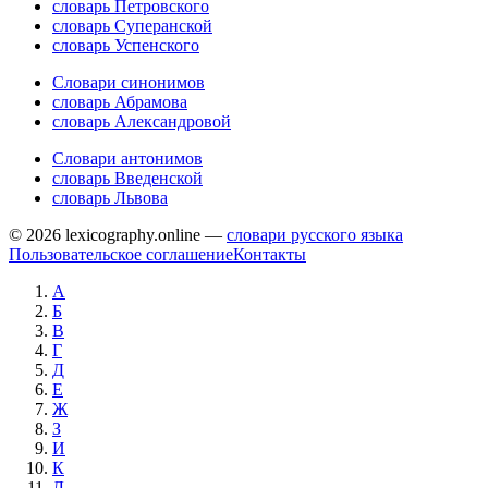
словарь Петровского
словарь Суперанской
словарь Успенского
Словари синонимов
словарь Абрамова
словарь Александровой
Словари антонимов
словарь Введенской
словарь Львова
© 2026 lexicography.online —
словари русского языка
Пользовательское соглашение
Контакты
А
Б
В
Г
Д
Е
Ж
З
И
К
Л