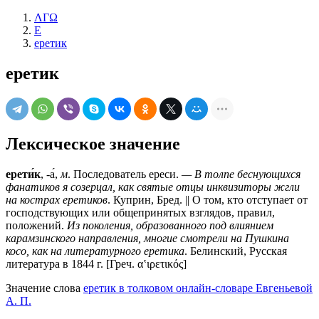
ΛΓΩ
Е
еретик
еретик
Лексическое значение
ерети́к
, -а́,
м
. Последователь ереси.
— В толпе беснующихся
фанатиков я созерцал, как святые отцы инквизиторы жгли
на кострах еретиков
. Куприн, Бред. || О том, кто отступает от
господствующих или общепринятых взглядов, правил,
положений.
Из поколения, образованного под влиянием
карамзинского направления, многие смотрели на Пушкина
косо, как на литературного еретика
. Белинский, Русская
литература в 1844 г. [Греч. α‛ιρετικός]
Значение слова
еретик в толковом онлайн-словаре Евгеньевой
А. П.