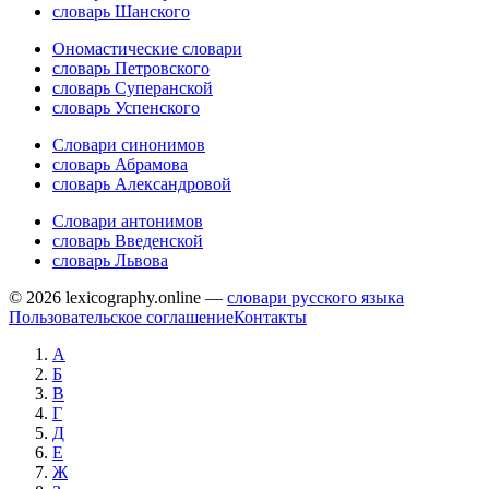
словарь Шанского
Ономастические словари
словарь Петровского
словарь Суперанской
словарь Успенского
Словари синонимов
словарь Абрамова
словарь Александровой
Словари антонимов
словарь Введенской
словарь Львова
© 2026 lexicography.online —
словари русского языка
Пользовательское соглашение
Контакты
А
Б
В
Г
Д
Е
Ж