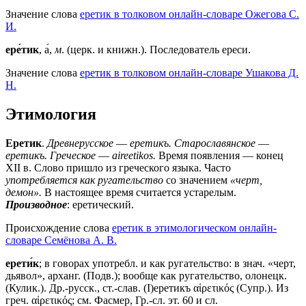
Значение слова
еретик в толковом онлайн-словаре Ожегова C.
И.
ере́тик
, а́,
м
. (церк. и книжн.). Последователь ереси.
Значение слова
еретик в толковом онлайн-словаре Ушакова Д.
Н.
Этимология
Еретик
.
Древнерусское
—
еретикъ.
Старославянское
—
еретикъ.
Греческое
—
aireetikos.
Время появления — конец
XII в. Слово пришло из греческого языка. Часто
употребляется как ругательство
со значением
«черт,
демон».
В настоящее время считается устарелым.
Производное
: еретический.
Происхождение слова
еретик в этимологическом онлайн-
словаре Семёнова А. В.
ерети́к
; в говорах употребл. и как ругательство: в знач. «черт,
дьявол», арханг. (Подв.); вообще как ругательство, олонецк.
(Кулик.). Др.-русск., ст.-слав.
(Ι)еретикъ
αἱρετικός (Супр.). Из
греч. αἱρετικός; см. Фасмер, Гр.-сл. эт. 60 и сл.