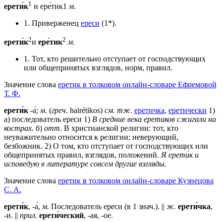
1
ерети́к
и ере́тик1
м.
1. Приверженец
ереси
(1*).
2
2
ерети́к
и
ере́тик
м.
1. Тот, кто решительно отступает от господствующих
или общепринятых взглядов, норм, правил.
Значение слова
еретик в толковом онлайн-словаре Ефремовой
Т. Ф.
ерети́к
-а́;
м.
(
греч.
hairétikos)
см. тж.
еретичка
,
еретически
1)
а) последователь ереси 1)
В средние века еретиков сжигали на
кострах.
б)
отт.
В христианской религии: тот, кто
неуважительно относится к религии; неверующий,
безбожник. 2) О том, кто отступает от господствующих или
общепринятых правил, взглядов, положений.
Я ерети́к и
исповедую в литературе совсем другие взгляды.
Значение слова
еретик в толковом онлайн-словаре Кузнецова
С. А.
ерети́к
, -а́,
м.
Последователь ереси (в 1 знач.). ||
ж.
ерети́чка
,
-и. ||
прил.
ерети́ческий
, -ая, -ое.