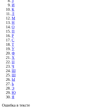
З
И
К
Л
М
Н
О
П
Р
С
Т
У
Ф
Х
Ц
Ч
Ш
Щ
Ы
Ь
Э
Ю
Я
Ошибка в тексте