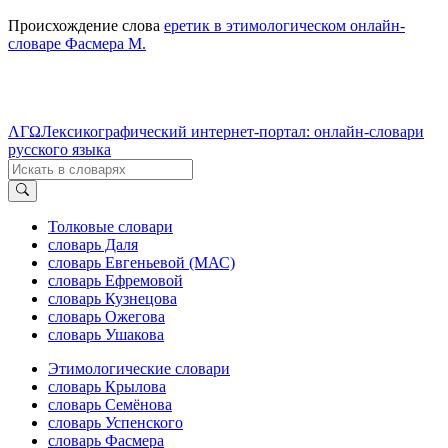
Происхождение слова
еретик в этимологическом онлайн-
словаре Фасмера М.
ΛΓΩ
Лексикографический интернет-портал: онлайн-словари
русского языка
Толковые словари
словарь Даля
словарь Евгеньевой (МАС)
словарь Ефремовой
словарь Кузнецова
словарь Ожегова
словарь Ушакова
Этимологические словари
словарь Крылова
словарь Семёнова
словарь Успенского
словарь Фасмера