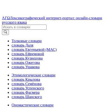
ΛΓΩ
Лексикографический интернет-портал: онлайн-словари
русского языка
Толковые словари
словарь Даля
словарь Евгеньевой (МАС)
словарь Ефремовой
словарь Кузнецова
словарь Ожегова
словарь Ушакова
Этимологические словари
словарь Крылова
словарь Семёнова
словарь Успенского
словарь Фасмера
словарь Шанского
Ономастические словари