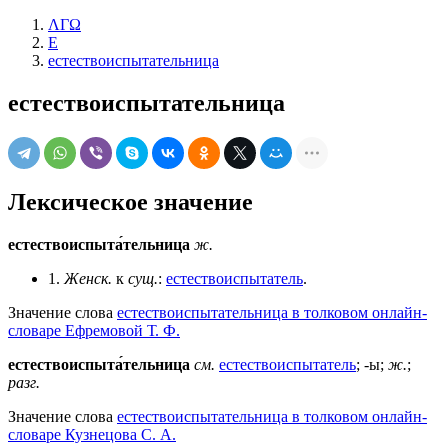
ΛΓΩ
Е
естествоиспытательница
естествоиспытательница
Лексическое значение
естествоиспыта́тельница
ж.
1.
Женск.
к
сущ.
:
естествоиспытатель
.
Значение слова
естествоиспытательница в толковом онлайн-
словаре Ефремовой Т. Ф.
естествоиспыта́тельница
см.
естествоиспытатель
; -ы;
ж.
;
разг.
Значение слова
естествоиспытательница в толковом онлайн-
словаре Кузнецова С. А.