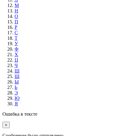
М
Н
О
П
Р
С
Т
У
Ф
Х
Ц
Ч
Ш
Щ
Ы
Ь
Э
Ю
Я
Ошибка в тексте
×
Cообщение было отправлено