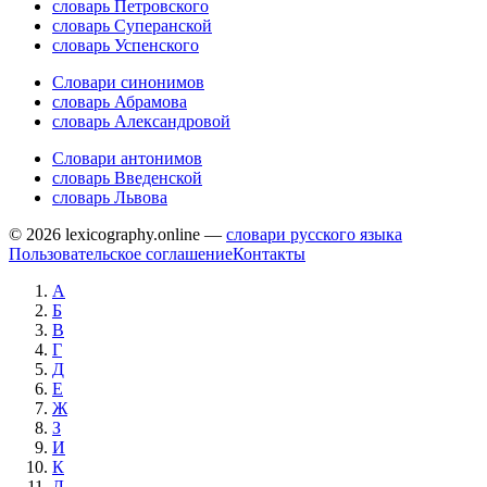
словарь Петровского
словарь Суперанской
словарь Успенского
Словари синонимов
словарь Абрамова
словарь Александровой
Словари антонимов
словарь Введенской
словарь Львова
© 2026 lexicography.online —
словари русского языка
Пользовательское соглашение
Контакты
А
Б
В
Г
Д
Е
Ж
З
И
К
Л