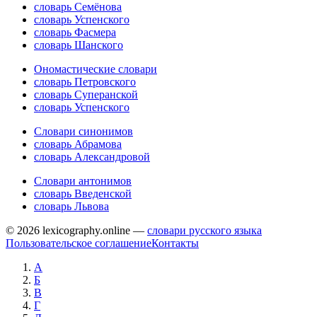
словарь Семёнова
словарь Успенского
словарь Фасмера
словарь Шанского
Ономастические словари
словарь Петровского
словарь Суперанской
словарь Успенского
Словари синонимов
словарь Абрамова
словарь Александровой
Словари антонимов
словарь Введенской
словарь Львова
© 2026 lexicography.online —
словари русского языка
Пользовательское соглашение
Контакты
А
Б
В
Г