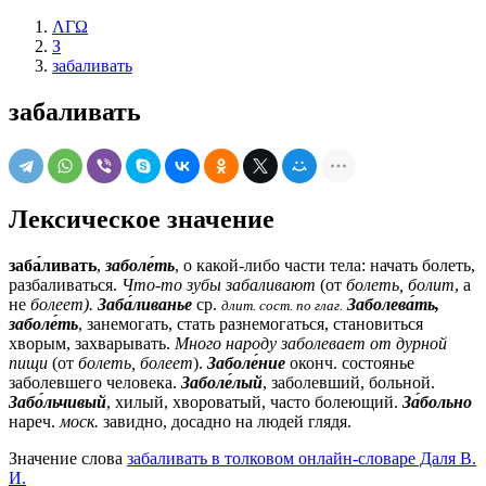
ΛΓΩ
З
забаливать
забаливать
Лексическое значение
заба́ливать
,
заболе́ть
, о какой-либо части тела: начать болеть,
разбаливаться.
Что-то зубы забаливают
(от
болеть, болит
, а
не
болеет).
Заба́ливанье
ср.
Заболева́ть,
длит.
сост. по глаг.
заболе́ть
, занемогать, стать разнемогаться, становиться
хворым, захварывать.
Много народу заболевает от дурной
пищи
(от
болеть, болеет
).
Заболе́ние
оконч.
состоянье
заболевшего человека.
Заболе́лый
, заболевший, больной.
Забо́льчивый
, хилый, хвороватый, часто болеющий.
За́больно
нареч.
моск.
завидно, досадно на людей глядя.
Значение слова
забаливать в толковом онлайн-словаре Даля В.
И.