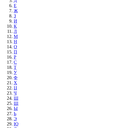
Д
Е
Ж
З
И
К
Л
М
Н
О
П
Р
С
Т
У
Ф
Х
Ц
Ч
Ш
Щ
Ы
Ь
Э
Ю