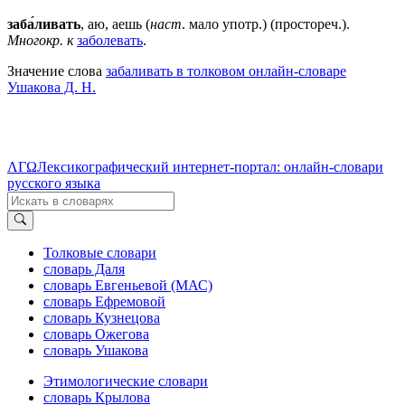
заба́ливать
, аю, аешь (
наст
. мало употр.) (простореч.).
Многокр. к
заболевать
.
Значение слова
забаливать в толковом онлайн-словаре
Ушакова Д. Н.
ΛΓΩ
Лексикографический интернет-портал: онлайн-словари
русского языка
Толковые словари
словарь Даля
словарь Евгеньевой (МАС)
словарь Ефремовой
словарь Кузнецова
словарь Ожегова
словарь Ушакова
Этимологические словари
словарь Крылова