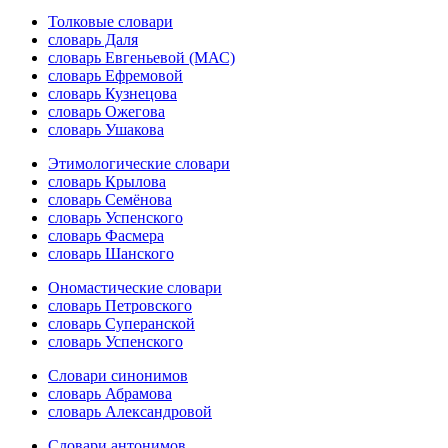
Толковые словари
словарь Даля
словарь Евгеньевой (МАС)
словарь Ефремовой
словарь Кузнецова
словарь Ожегова
словарь Ушакова
Этимологические словари
словарь Крылова
словарь Семёнова
словарь Успенского
словарь Фасмера
словарь Шанского
Ономастические словари
словарь Петровского
словарь Суперанской
словарь Успенского
Словари синонимов
словарь Абрамова
словарь Александровой
Словари антонимов