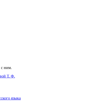
 с ним.
ой Т. Ф.
сского языка