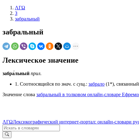
ΛΓΩ
З
забральный
забральный
Лексическое значение
забра́льный
прил.
1. Соотносящийся по
знач.
с
сущ.
:
забрало
(1*), связанный
Значение слова
забральный в толковом онлайн-словаре Ефремов
ΛΓΩ
Лексикографический интернет-портал: онлайн-словари ру