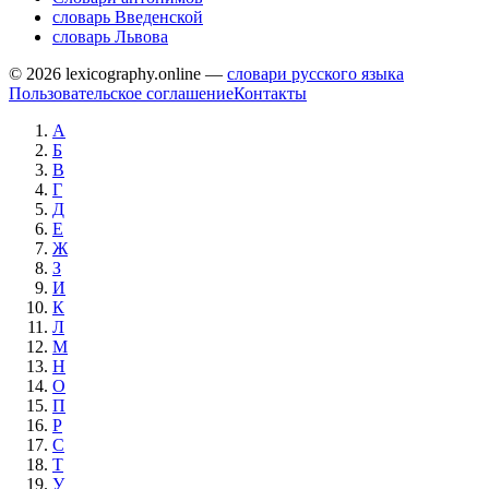
словарь Введенской
словарь Львова
© 2026 lexicography.online —
словари русского языка
Пользовательское соглашение
Контакты
А
Б
В
Г
Д
Е
Ж
З
И
К
Л
М
Н
О
П
Р
С
Т
У