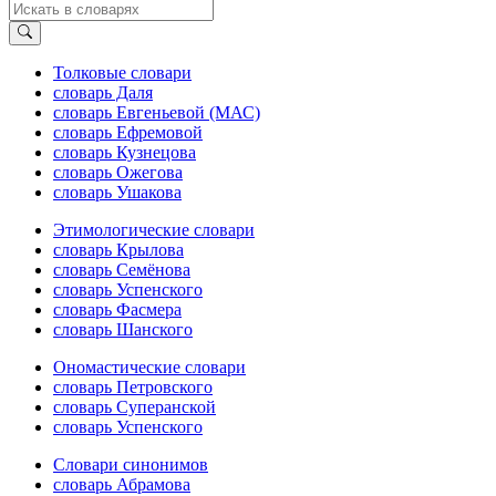
Толковые словари
словарь Даля
словарь Евгеньевой (МАС)
словарь Ефремовой
словарь Кузнецова
словарь Ожегова
словарь Ушакова
Этимологические словари
словарь Крылова
словарь Семёнова
словарь Успенского
словарь Фасмера
словарь Шанского
Ономастические словари
словарь Петровского
словарь Суперанской
словарь Успенского
Словари синонимов
словарь Абрамова