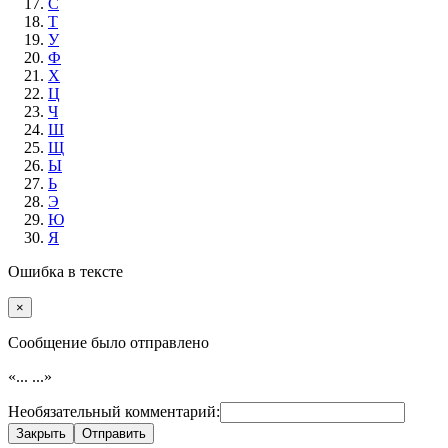
С
Т
У
Ф
Х
Ц
Ч
Ш
Щ
Ы
Ь
Э
Ю
Я
Ошибка в тексте
×
Cообщение было отправлено
«...
...»
Необязательный комментарий:
Закрыть
Отправить