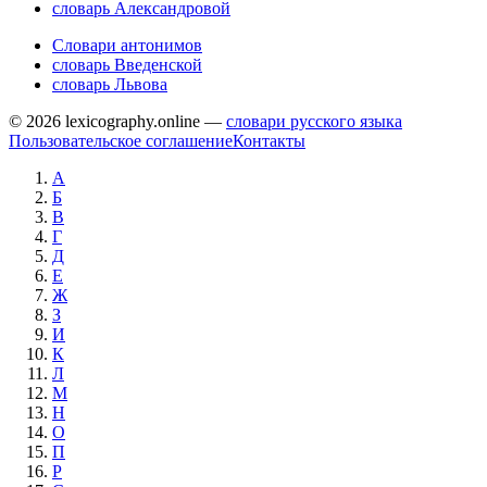
словарь Александровой
Словари антонимов
словарь Введенской
словарь Львова
© 2026 lexicography.online —
словари русского языка
Пользовательское соглашение
Контакты
А
Б
В
Г
Д
Е
Ж
З
И
К
Л
М
Н
О
П
Р