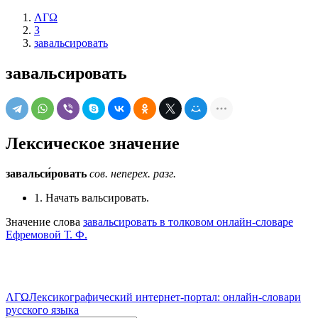
ΛΓΩ
З
завальсировать
завальсировать
Лексическое значение
завальси́ровать
сов.
неперех.
разг.
1. Начать вальсировать.
Значение слова
завальсировать в толковом онлайн-словаре
Ефремовой Т. Ф.
ΛΓΩ
Лексикографический интернет-портал: онлайн-словари
русского языка