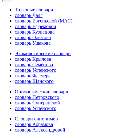
Толковые словари
словарь Даля
словарь Евгеньевой (МАС)
словарь Ефремовой
словарь Кузнецова
словарь Ожегова
словарь Ушакова
Этимологические словари
словарь Крылова
словарь Семёнова
словарь Успенского
словарь Фасмера
словарь Шанского
Ономастические словари
словарь Петровского
словарь Суперанской
словарь Успенского
Словари синонимов
словарь Абрамова
словарь Александровой