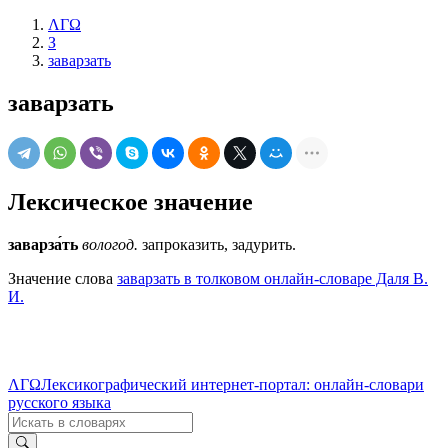
ΛΓΩ
З
заварзать
заварзать
Лексическое значение
заварза́ть
вологод.
запроказить, задурить.
Значение слова
заварзать в толковом онлайн-словаре Даля В.
И.
ΛΓΩ
Лексикографический интернет-портал: онлайн-словари
русского языка