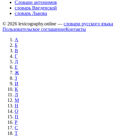
Словари антонимов
словарь Введенской
словарь Львова
© 2026 lexicography.online —
словари русского языка
Пользовательское соглашение
Контакты
А
Б
В
Г
Д
Е
Ж
З
И
К
Л
М
Н
О
П
Р
С
Т