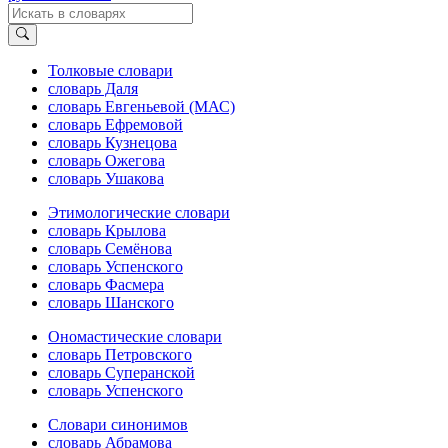
Толковые словари
словарь Даля
словарь Евгеньевой (МАС)
словарь Ефремовой
словарь Кузнецова
словарь Ожегова
словарь Ушакова
Этимологические словари
словарь Крылова
словарь Семёнова
словарь Успенского
словарь Фасмера
словарь Шанского
Ономастические словари
словарь Петровского
словарь Суперанской
словарь Успенского
Словари синонимов
словарь Абрамова