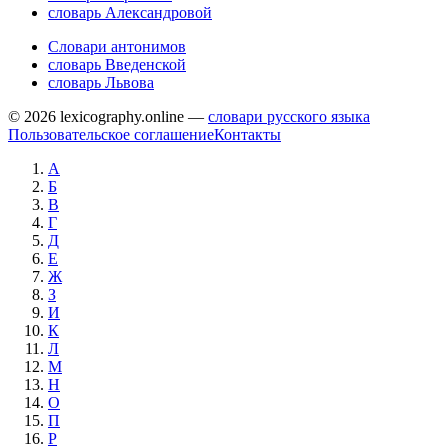
словарь Александровой
Словари антонимов
словарь Введенской
словарь Львова
© 2026 lexicography.online —
словари русского языка
Пользовательское соглашение
Контакты
А
Б
В
Г
Д
Е
Ж
З
И
К
Л
М
Н
О
П
Р