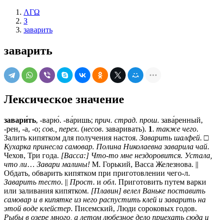
ΛΓΩ
З
заварить
заварить
Лексическое значение
завари́ть
, -варю́. -ва́ришь;
прич. страд. прош
. зава́ренный,
-рен, -а, -о;
сов., перех
. (
несов
. заваривать).
1
.
также чего
.
Залить кипятком для получения настоя.
Заварить шалфей
. □
Кухарка принесла самовар. Полина Николаевна заварила чай
.
Чехов, Три года.
[Васса:] Что-то мне нездоровится. Устала,
что ли
…
Завари малины!
М. Горький, Васса Железнова. ||
Обдать, обварить кипятком при приготовлении чего-л.
Заварить тесто
. ||
Прост
. и
обл
. Приготовить путем варки
или заливания кипятком.
[Плавин] велел Ваньке поставить
самовар и в кипятке из него распустить клей и заварить на
этой воде клейстер
. Писемский, Люди сороковых годов.
Рыбы в озере много, а летом любезное дело приехать сюда и