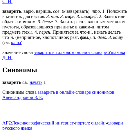
C. И.
завари́ть
, варю́, ва́ришь,
сов
. (
к
заваривать),
что
.
1
. Положить
в кипяток для настоя.
З. чай. З. кофе. З. шалфей
.
2
. Залить или
обдать кипятком.
З. белье
.
3
. Залить расплавленным металлом
пустоты, образовавшиеся при литье в каком-н. литом
предмете (тех.).
4
.
перен
. Приняться за что-н., начать делать
что-н. (неприятное, хлопотливое; разг. фам.).
З. дело. З. кашу
(см.
каша
).
Значение слова
заварить в толковом онлайн-словаре Ушакова
Д. Н.
Синонимы
завари́ть
см.
начать
1
Синонимы слова
заварить в онлайн-словаре синонимов
Александровой З. Е.
ΛΓΩ
Лексикографический интернет-портал: онлайн-словари
русского языка