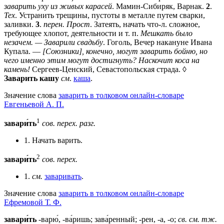
заварить уху из живых карасей
. Мамин-Сибиряк, Варнак.
2
.
Тех
. Устранить трещины, пустоты в металле путем сварки,
заливки.
3
.
перен. Прост
. Затеять, начать что-л. сложное,
требующее хлопот, деятельности и т. п.
Мешкать было
незачем. — Заварили свадьбу
. Гоголь, Вечер накануне Ивана
Купала. —
[Союзники], конечно, могут заварить бойню, но
чего именно этим могут достигнуть? Наскочит коса на
камень!
Сергеев-Ценский, Севастопольская страда. ◊
Заварить кашу
см
.
каша
.
Значение слова
заварить в толковом онлайн-словаре
Евгеньевой А. П.
1
завари́ть
сов.
перех.
разг.
1. Начать варить.
2
завари́ть
сов.
перех.
1.
см.
заваривать
.
Значение слова
заварить в толковом онлайн-словаре
Ефремовой Т. Ф.
завари́ть
-варю́, -ва́ришь; зава́ренный; -рен, -а, -о;
св.
см. тж.