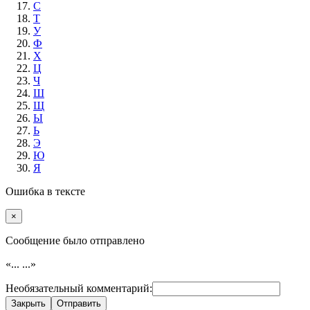
С
Т
У
Ф
Х
Ц
Ч
Ш
Щ
Ы
Ь
Э
Ю
Я
Ошибка в тексте
×
Cообщение было отправлено
«...
...»
Необязательный комментарий:
Закрыть
Отправить