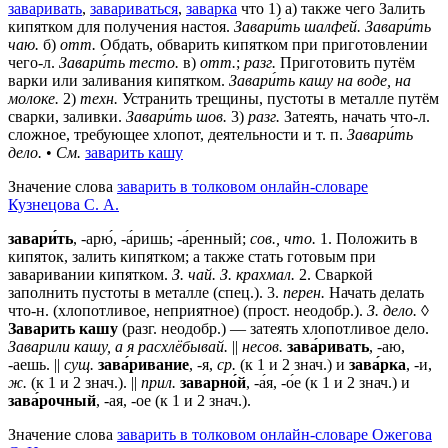
заваривать
,
завариваться
,
заварка
что 1) а) также чего Залить
кипятком для получения настоя.
Завари́ть шалфей.
Завари́ть
чаю.
б)
отт.
Обдать, обварить кипятком при приготовлении
чего-л.
Завари́ть тесто.
в)
отт.
;
разг.
Приготовить путём
варки или заливания кипятком.
Завари́ть кашу на воде, на
молоке.
2)
техн.
Устранить трещины, пустоты в металле путём
сварки, заливки.
Завари́ть шов.
3)
разг.
Затеять, начать что-л.
сложное, требующее хлопот, деятельности и т. п.
Завари́ть
дело.
•
См.
заварить кашу
Значение слова
заварить в толковом онлайн-словаре
Кузнецова С. А.
завари́ть
, -арю́, -а́ришь; -а́ренный;
сов., что.
1. Положить в
кипяток, залить кипятком; а также стать готовым при
заваривании кипятком.
З. чай. З. крахмал.
2. Сваркой
заполнить пустоты в металле (спец.). 3.
перен.
Начать делать
что-н. (хлопотливое, неприятное) (прост. неодобр.).
З. дело.
◊
Заварить кашу
(разг. неодобр.) — затеять хлопотливое дело.
Заварили кашу, а я расхлёбывай.
||
несов.
зава́ривать
, -аю,
-аешь. ||
сущ.
зава́ривание
, -я,
ср.
(к 1 и 2 знач.) и
зава́рка
, -и,
ж.
(к 1 и 2 знач.). ||
прил.
заварно́й
, -а́я, -о́е (к 1 и 2 знач.) и
зава́рочный
, -ая, -ое (к 1 и 2 знач.).
Значение слова
заварить в толковом онлайн-словаре Ожегова